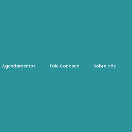
Agendamentos
Fale Conosco
Sobre Nós