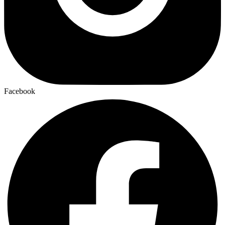
Facebook