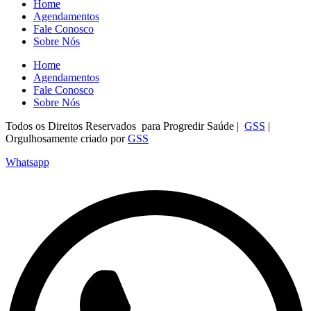
Home
Agendamentos
Fale Conosco
Sobre Nós
Home
Agendamentos
Fale Conosco
Sobre Nós
Todos os Direitos Reservados para Progredir Saúde |
GSS
|
Orgulhosamente criado por
GSS
Whatsapp