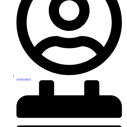
supe1User4