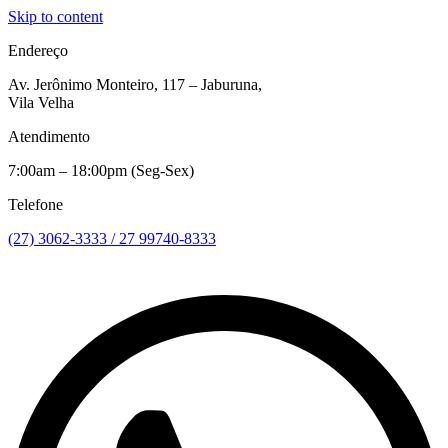
Skip to content
Endereço
Av. Jerônimo Monteiro, 117 – Jaburuna,
Vila Velha
Atendimento
7:00am – 18:00pm (Seg-Sex)
Telefone
(27) 3062-3333 / 27 99740-8333