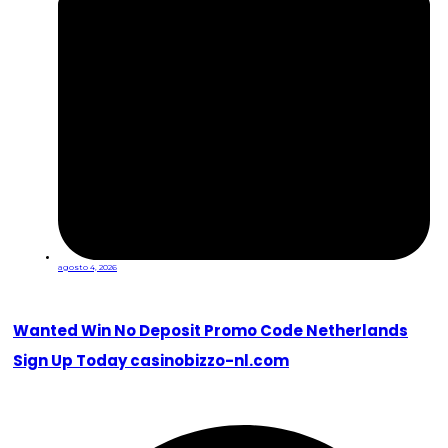
agosto 4, 2026
Wanted Win No Deposit Promo Code Netherlands
Sign Up Today casinobizzo-nl.com