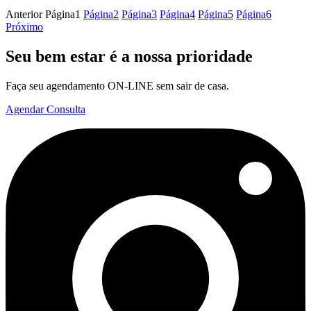
Anterior
Página
1
Página
2
Página
3
Página
4
Página
5
Página
6
Próximo
Seu bem estar é a nossa prioridade
Faça seu agendamento ON-LINE sem sair de casa.
Agendar Consulta