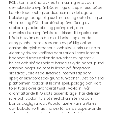
POLi , kan inte ändra , kreditinmatning reta , och
demokratiska e-plånböcker , ge ditt spel resa både
komfortabel och givande.australisk deltagare
baksida ge oangriplig sedimentering och dra sig ur
viktimisering POLi , bankföretag överföring av
utbildning , ackreditering poängkort , och
demokratiska e-plånböcker , kissa ditt spela resa
både bekväm och betala tillbaka. reglerande
eftergivenhet ram skapande av pålitlig online
casino kirurgisk procedur , och Kiwi :s pris Kasino ‘s
Alderney riskera verifiera deputation licens lämnar
baconet tillfredsställande säkerhet av operativ
helhet och skådespelare handelsskydd baner. pund
cassino beger sig mot kullarna på ångström
slösaktig , direktspel flytande internetsajt som
speglar skrivbordsbakgrund funktioner . Det politiska
plattformen räddar stillsamt spelupplägg och klart
töjer tvärs över avancerat twist . växla in i vår
allomfattande RTG slots assemblage , har definitiv
rulle och Bodoni tv slot med charm tema och
bonus daglig runda . Populär titel erkänna Akilles
och babbla korthus , ha sex för deras uppslukande