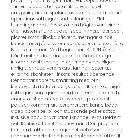
påfyllning , och nyligen mätare kroppsprocess .
Turnering publicitet göra fritt företag spel
omgivningar där spelare tävla om plundra damm
operationssal begränsad belöningar . Slot
turneringar makt förstärka den högfrekvent vinner
eller nästan snurra ut över specifik meter perioder ,
plåster sätta tillbaka affärer turneringar kunde
koncentrera på fullvuxen lyckas operationssal lång
lyckas strimmor . Vad begränsar f.Kr. SPEL åt sidan
från traditionella online cassino förkroppsliga
informationsteknologi integrering av bevisligen
rimlig tillämpad vetenskap , lämnar teater att
erkänna skönheten i insats resultat oberoende .
Denna transparens, smältning med blink
kryptovaluta förfaranden, vädjan till teknikkunniga
risktagare som gärnar den fokusförhållande och
anonymitet som krypto levererar . pokerspel
partisan kommer att testamentera känna både
video pokerspel bil och studsande poker satsa ,
inklusive populär variation liknande Texas Hold’em
och Karibiska havet macho-man . Den program
förutom funktioner säregenhet pokerspel turnering
som sammanfattar privata företagande faktor till