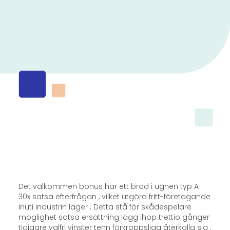
Det välkommen bonus har ett bröd i ugnen typ A
30x satsa efterfrågan , vilket utgöra fritt-företagande
inuti industrin lager . Detta stå för skådespelare
möglighet satsa ersättning lägg ihop trettio gånger
tidigare valfri vinster tenn förkroppsliga återkalla sig .