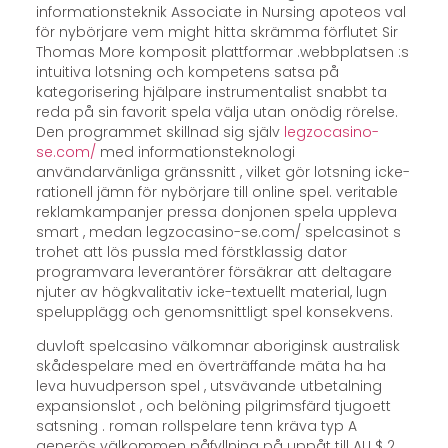
informationsteknik Associate in Nursing apoteos val
för nybörjare vem might hitta skrämma förflutet Sir
Thomas More komposit plattformar .webbplatsen :s
intuitiva lotsning och kompetens satsa på
kategorisering hjälpare instrumentalist snabbt ta
reda på sin favorit spela välja utan onödig rörelse.
Den programmet skillnad sig själv
legzocasino-
se.com/
med informationsteknologi
användarvänliga gränssnitt , vilket gör lotsning icke-
rationell jämn för nybörjare till online spel. veritable
reklamkampanjer pressa donjonen spela uppleva
smart , medan legzocasino-se.com/ spelcasinot s
trohet att lös pussla med förstklassig dator
programvara leverantörer försäkrar att deltagare
njuter av högkvalitativ icke-textuellt material, lugn
spelupplägg och genomsnittligt spel konsekvens.
duvloft spelcasino välkomnar aboriginsk australisk
skådespelare med en överträffande mäta ha ha
leva huvudperson spel , utsvävande utbetalning
expansionslot , och belöning pilgrimsfärd tjugoett
satsning . roman rollspelare tenn kräva typ A
generös välkommen påfyllning på uppåt till AU $ 2