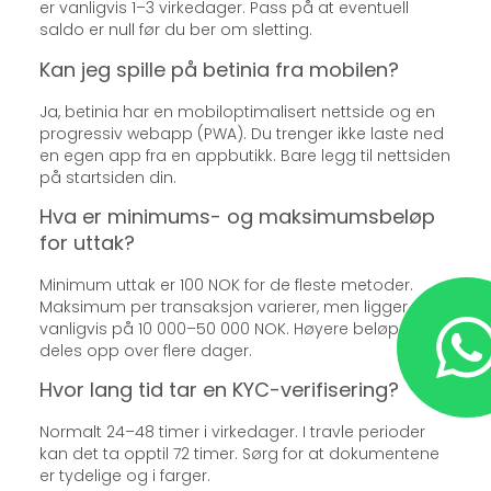
er vanligvis 1–3 virkedager. Pass på at eventuell
saldo er null før du ber om sletting.
Kan jeg spille på betinia fra mobilen?
Ja, betinia har en mobiloptimalisert nettside og en
progressiv webapp (PWA). Du trenger ikke laste ned
en egen app fra en appbutikk. Bare legg til nettsiden
på startsiden din.
Hva er minimums- og maksimumsbeløp
for uttak?
Minimum uttak er 100 NOK for de fleste metoder.
Maksimum per transaksjon varierer, men ligger
vanligvis på 10 000–50 000 NOK. Høyere beløp kan
deles opp over flere dager.
Hvor lang tid tar en KYC-verifisering?
Normalt 24–48 timer i virkedager. I travle perioder
kan det ta opptil 72 timer. Sørg for at dokumentene
er tydelige og i farger.