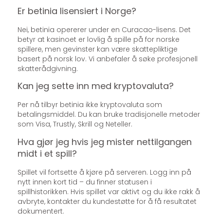
Er betinia lisensiert i Norge?
Nei, betinia opererer under en Curacao-lisens. Det
betyr at kasinoet er lovlig å spille på for norske
spillere, men gevinster kan være skattepliktige
basert på norsk lov. Vi anbefaler å søke profesjonell
skatterådgivning.
Kan jeg sette inn med kryptovaluta?
Per nå tilbyr betinia ikke kryptovaluta som
betalingsmiddel. Du kan bruke tradisjonelle metoder
som Visa, Trustly, Skrill og Neteller.
Hva gjør jeg hvis jeg mister nettilgangen
midt i et spill?
Spillet vil fortsette å kjøre på serveren. Logg inn på
nytt innen kort tid – du finner statusen i
spillhistorikken. Hvis spillet var aktivt og du ikke rakk å
avbryte, kontakter du kundestøtte for å få resultatet
dokumentert.