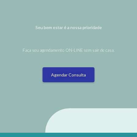
Seu bem estar é a nossa prioridade
Faça seu agendamento ON-LINE sem sair de casa.
Agendar Consulta