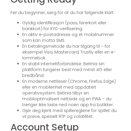
Før du begynner, sørg for at du har følgende klart:
Gyldig identifikasjon (pass, førerkort eller
bankkort) for KYC-verifisering.
En aktiv e-postadresse og et mobilnummer
som kan motta SMS.
En betalingsmetode du har tilgang til – for
eksempel Visa, Mastercard, Trustly eller en e-
lommebok.
En stabil internettforbindelse. Betinia sin
plattform fungerer best med minst 4G eller
bredbånd.
En moderne nettleser (Chrome, Firefox, Edge)
eller en mobilenhet med oppdatert
operativsystem. Betinia tilbyr en
mobiloptimalisert nettside og en PWA – du
trenger ikke laste ned noen app fra butikker.
Gjør deg kjent med spillereglene for spillet du
vil prøve, spesielt RTP og volatilitet.
Account Setup