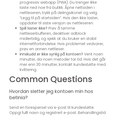
progressiv webapp (PWA). Du trenger ikke
laste ned noe fra butikk. Åpne nettsiden i
nettleseren, trykk på delingsikonet og velg
“Legg til på startsiden”. Hvis den ikke laster,
oppdater til siste versjon av nettleseren.
Spill laster ikke?
Prøv å tømme
nettleserbufferen, deaktiver adblock
midlertidig, og sjekk at du bruker en stabil
internettforbindelse. Hvis problemet vedvarer,
prøv en annen nettleser.
Innskudd er ikke synlig på kontoen?
Vent noen
minutter, da noen metoder tar tid. Hvis det går
mer enn 30 minutter, kontakt kundestøtte med
kvittering.
Common Questions
Hvordan sletter jeg kontoen min hos
betinia?
Send en forespørsel via e-post til kundestøtte.
Oppgi fullt navn og registrert e-post. Behandlingstid