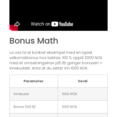
Bonus Math
La oss ta et konkret eksempel med en typisk
velkomstbonus hos betinia: 100 % opptil 2000 NOK
med et omsetningskrav på 35 ganger bonusen +
innskuddet. Anta at du setter inn 1000 NOK.
Parameter
Verdi
Innskudd
1000 NOK
Bonus (100 %)
1000 NOK