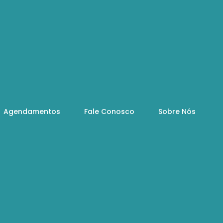
Agendamentos
Fale Conosco
Sobre Nós