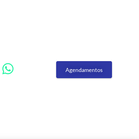
Agendamentos