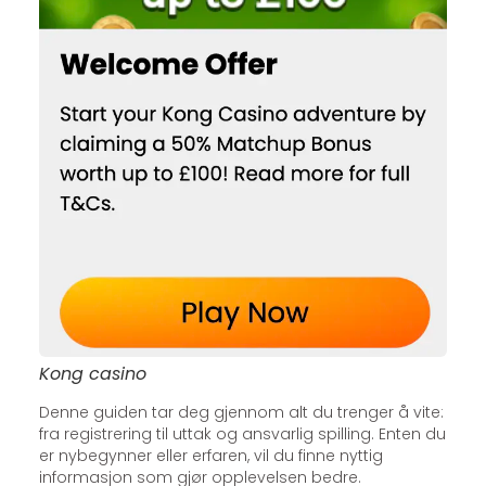
Kong casino
Denne guiden tar deg gjennom alt du trenger å vite:
fra registrering til uttak og ansvarlig spilling. Enten du
er nybegynner eller erfaren, vil du finne nyttig
informasjon som gjør opplevelsen bedre.