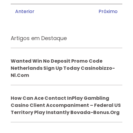
Anterior
Próximo
Artigos em Destaque
Wanted Win No Deposit Promo Code
Netherlands Sign Up Today Casinobizzo-
Nl.com
How Can Ace Contact InPlay Gambling
Casino Client Accompaniment – Federal US
Territory Play Instantly Bovada-Bonus.org