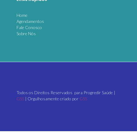
Home
Agendamentos
Fale Conosco
Sobre Nós
Todos os Direitos Reservados para Progredir Saúde |
GSS
| Orgulhosamente criado por
GSS