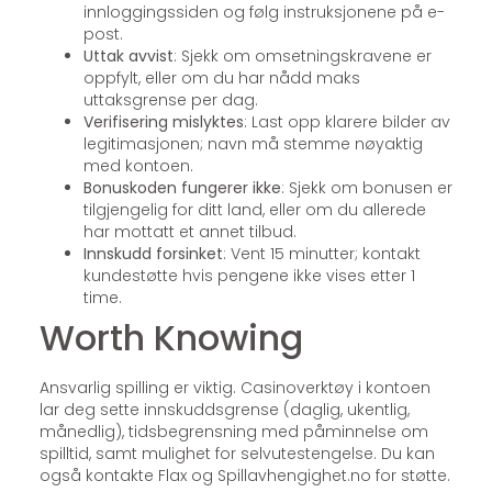
innloggingssiden og følg instruksjonene på e-
post.
Uttak avvist
: Sjekk om omsetningskravene er
oppfylt, eller om du har nådd maks
uttaksgrense per dag.
Verifisering mislyktes
: Last opp klarere bilder av
legitimasjonen; navn må stemme nøyaktig
med kontoen.
Bonuskoden fungerer ikke
: Sjekk om bonusen er
tilgjengelig for ditt land, eller om du allerede
har mottatt et annet tilbud.
Innskudd forsinket
: Vent 15 minutter; kontakt
kundestøtte hvis pengene ikke vises etter 1
time.
Worth Knowing
Ansvarlig spilling er viktig. Casinoverktøy i kontoen
lar deg sette innskuddsgrense (daglig, ukentlig,
månedlig), tidsbegrensning med påminnelse om
spilltid, samt mulighet for selvutestengelse. Du kan
også kontakte Flax og Spillavhengighet.no for støtte.