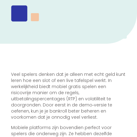
Veel spelers denken dat je alleen met echt geld kunt
leren hoe een slot of een live tafelspel werkt. In
werkelijkheid biedt mobiel gratis spelen een
risicovrije manier om de regels,
uitbetalingspercentages (RTP) en volatiliteit te
doorgronden. Door eerst in de demo‑versie te
oefenen, kun je je bankroll beter beheren en
voorkomen dat je onnodig veel verliest.
Mobiele platforms zijn bovendien perfect voor
spelers die onderweg zijn. Ze hebben dezelfde