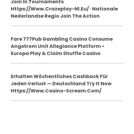
Join In Tournaments
Https://www.crazeplay-Nl.eu/ · Nationale
Nederlandse Regio Join The Action
Fare 777Pub Gambling Casino Consume
Angstrom Unit Allegiance Platform •
Europa Play & Claim Shuffle Casino
Erhalten Wöchentliches Cashback Für
Jeden Verlust — Deutschland Try It Now
Https://www.casino-Scream.com/