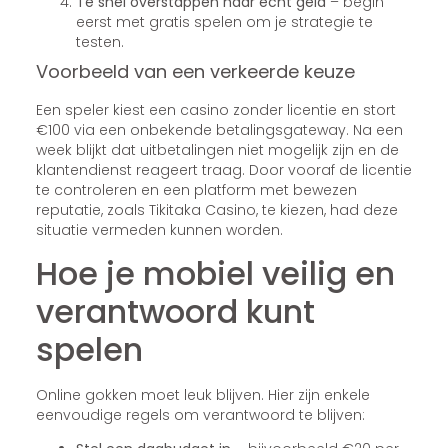
Te snel overstappen naar echt geld
– begin
eerst met gratis spelen om je strategie te
testen.
Voorbeeld van een verkeerde keuze
Een speler kiest een casino zonder licentie en stort
€100 via een onbekende betalingsgateway. Na een
week blijkt dat uitbetalingen niet mogelijk zijn en de
klantendienst reageert traag. Door vooraf de licentie
te controleren en een platform met bewezen
reputatie, zoals Tikitaka Casino, te kiezen, had deze
situatie vermeden kunnen worden.
Hoe je mobiel veilig en
verantwoord kunt
spelen
Online gokken moet leuk blijven. Hier zijn enkele
eenvoudige regels om verantwoord te blijven: