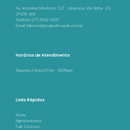
Av. Jerônimo Monteiro, 117 - Jaburuna, Vila Velha - ES,
29100-600
Telefone (27) 3062-3333
Email: falecom@progredirsaude.com.br
Horários de Atendimento
Segunda à Sexta 07am - 18:00pm
Links Rápidos
Home
Agendamentos
Fale Conosco