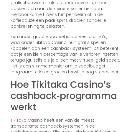
grafische kwaliteit als de desktopversie, maar
passen zich aan de kleinere schermen aan.
Hierdoor kun je tijdens het pendelen of in de
koffiepauze een paar spins draaien zonder je
bankrekening te belasten.
Een ander groot voordeel is dat veel casino’s,
waaronder Tikitaka Casino, hun gratis spellen
koppelen aan een cashback‑systeem. Dit betekent
dat je een klein percentage van je verloren inzetten
terugkrijgt, zelfs als je alleen met virtueel geld speelt.
Het is een slimme manier om je speelbudget
langzaam te laten groeien terwijl je nog steeds leert.
Hoe Tikitaka Casino’s
cashback‑programma
werkt
TikiTaka Casino
heeft een van de meest
transparante cashback‑systemen in de
Nederlandse markt. Elke week krijg je tot 10 % van je