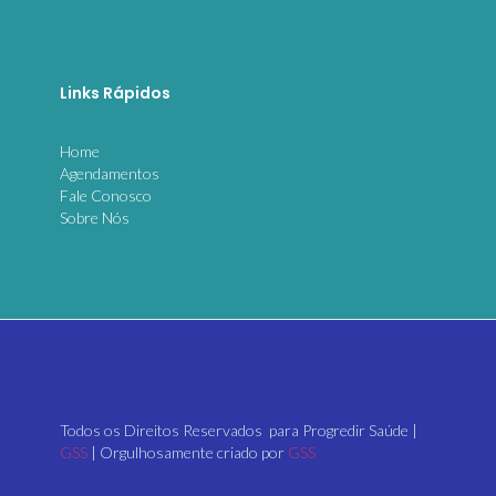
Links Rápidos
Home
Agendamentos
Fale Conosco
Sobre Nós
Todos os Direitos Reservados para Progredir Saúde |
GSS
| Orgulhosamente criado por
GSS