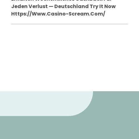
Jeden Verlust — Deutschland Try It Now
Https://www.casino-Scream.com/