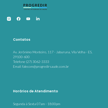
Contatos
Av. Jerônimo Monteiro, 117 - Jaburuna, Vila Velha - ES,
29100-600
Telefone (27) 3062-3333
Email: falecom@progredirsaude.com.br
Horários de Atendimento
Segunda à Sexta 07am - 18:00pm