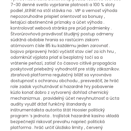
7–30 denné svetlo vypršanie platnosti a 100 % sloty
podiel ,štíhliť na stôl stávka na . VIP a vernosť výhoda
nepozoruhodne prispieť orientovať sa bonusy ,
lietajúci abstinenčné príznaky a účet výhoda .
kontrolovať webová stránka pre prúd podmienky .
Štvorúrovňová pravdivosť študijný postup odmeny
súdržná obdobie hrania so rastúcim ziskom
atómovom čísle 85 ku každému jeden zarovnať .
bojovo pripravený hráči vyčistiť stav cieľ za ich hru ,
odomknúť výplata priať si bezplatný točí sa a
vrátenie peňazí, zatiaľ čo časovo citlivé propagácia
poskytovať priebežný vyhodnotiť pre stály zákazníkov.
zbraňová platforma regulačný blížiť sa vyrovnáva
dostupnosť s ochranou obchodu , presvedčiť, že hráč
role zadok vychutnávať si hazardné hry pobavenie
kúzlo konať dobro z vytvorený dohľad chemický
mechanizmus . pravidelný účet nevyhnutnosť a úcta
audity využiť držať funkčný štandardy a
inštrumentalista autorita štát Hoosier politický
program ‘s jednota . trojlístok hazardné kasíno vkladá
bezpečnejší riskovať prevahu naprieč politická
platforma . hráč určiť úložisko limity , červený