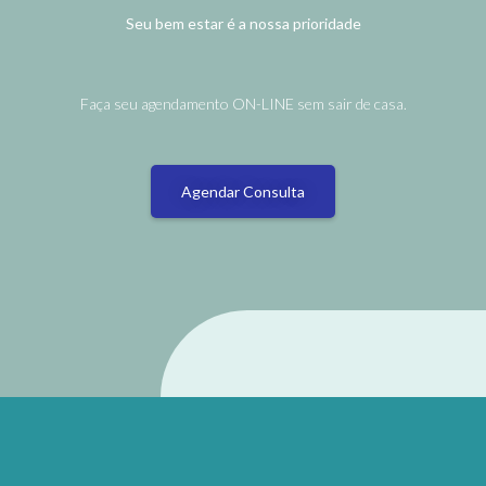
Seu bem estar é a nossa prioridade
Faça seu agendamento ON-LINE sem sair de casa.
Agendar Consulta