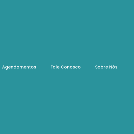
Agendamentos
Fale Conosco
Sobre Nós