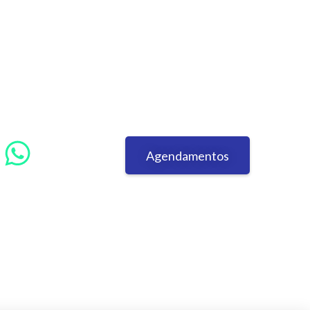
Agendamentos