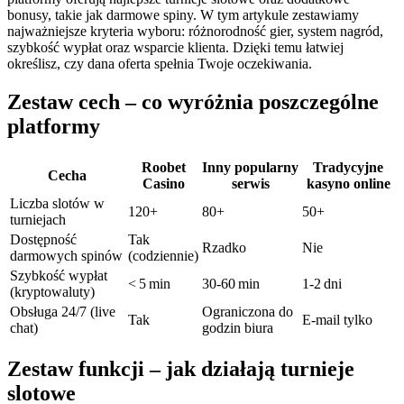
bonusy, takie jak darmowe spiny. W tym artykule zestawiamy
najważniejsze kryteria wyboru: różnorodność gier, system nagród,
szybkość wypłat oraz wsparcie klienta. Dzięki temu łatwiej
określisz, czy dana oferta spełnia Twoje oczekiwania.
Zestaw cech – co wyróżnia poszczególne
platformy
Roobet
Inny popularny
Tradycyjne
Cecha
Casino
serwis
kasyno online
Liczba slotów w
120+
80+
50+
turniejach
Dostępność
Tak
Rzadko
Nie
darmowych spinów
(codziennie)
Szybkość wypłat
< 5 min
30‑60 min
1‑2 dni
(kryptowaluty)
Obsługa 24/7 (live
Ograniczona do
Tak
E‑mail tylko
chat)
godzin biura
Zestaw funkcji – jak działają turnieje
slotowe