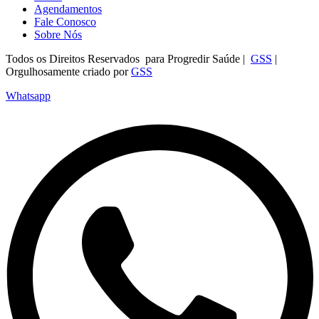
Agendamentos
Fale Conosco
Sobre Nós
Todos os Direitos Reservados para Progredir Saúde |
GSS
|
Orgulhosamente criado por
GSS
Whatsapp