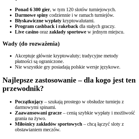
Ponad 6 300 gier
, w tym 120 slotów turniejowych.
Darmowe spiny
codziennie i w ramach turniejów.
Błyskawiczne wypłaty
kryptowalutami.
Program cashback i rakeback
dla stałych graczy.
Live casino
oraz
zakłady sportowe
w jednym miejscu.
Wady (do rozważenia)
Akceptuje głównie kryptowaluty; tradycyjne metody
płatności są ograniczone.
Nie wszystkie gry posiadają polskie wersje językowe.
Najlepsze zastosowanie – dla kogo jest ten
przewodnik?
Początkujący
– szukają prostego w obsłudze turnieju z
darmowymi spinami.
Zaawansowani gracze
– cenią szybkie wypłaty i możliwość
grania na żywo.
Miłośnicy zakładów sportowych
– chcą łączyć sloty z
obstawianiem meczów.