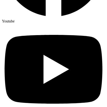
Youtube