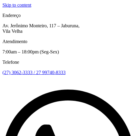
Skip to content
Endereço
Av. Jerônimo Monteiro, 117 – Jaburuna,
Vila Velha
Atendimento
7:00am – 18:00pm (Seg-Sex)
Telefone
(27) 3062-3333 / 27 99740-8333