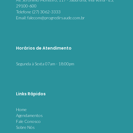
29100-600
Telefone (27) 3062-3333
Email: falecom@progredirsaude.com.br
Horários de Atendimento
Segunda à Sexta 07am - 18:00pm
Links Rápidos
Home
Agendamentos
Fale Conosco
Sobre Nós