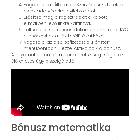
Fogadd el az Általános Szerződési Feltételeket
és az adatvédelmi nyilatkozatot.
Erősítsd meg a regisztrációt a kapott
e‑mailben lévő linkre kattintva.
Töltsd fel a szükséges dokumentumokat a KYC
ellenőrzéshez a fiók beállításai között.
Végezd el az első befizetést a „Pénztár”
menüpontban – ezzel aktiválódik a bónusz.
A folyamat során bármikor kérhetsz segítséget az
élő chates ügyfélszolgálattól.
Bónusz matematika