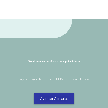
Seu bem estar é a nossa prioridade
Faça seu agendamento ON-LINE sem sair de casa.
Agendar Consulta