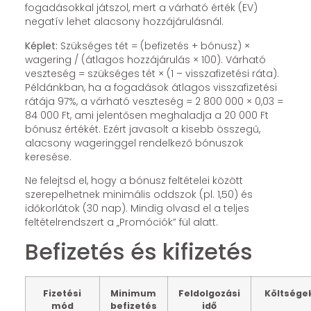
fogadásokkal játszol, mert a várható érték (EV)
negatív lehet alacsony hozzájárulásnál.
Képlet:
Szükséges tét = (befizetés + bónusz) ×
wagering / (átlagos hozzájárulás × 100). Várható
veszteség = szükséges tét × (1 – visszafizetési ráta).
Példánkban, ha a fogadások átlagos visszafizetési
rátája 97%, a várható veszteség = 2 800 000 × 0,03 =
84 000 Ft, ami jelentősen meghaladja a 20 000 Ft
bónusz értékét. Ezért javasolt a kisebb összegű,
alacsony wageringgel rendelkező bónuszok
keresése.
Ne felejtsd el, hogy a bónusz feltételei között
szerepelhetnek minimális oddszok (pl. 1,50) és
időkorlátok (30 nap). Mindig olvasd el a teljes
feltételrendszert a „Promóciók” fül alatt.
Befizetés és kifizetés
Fizetési
Minimum
Feldolgozási
Költsége
mód
befizetés
idő