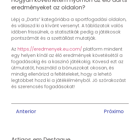
eredményeket az oldalon?
Lépj a „Darts” kategóriába a sportfogadási oldalon,
és válaszd ki a kívánt versenyt. A táblázatok valós
időben frissülnek, a statisztikák pedig a játékosok
pontszámát és a szettállást mutatják.
Az
https://eredmenyek.eu.com/
platform mindent
egy helyen kínál az élő eredmények követésétől a
fogadásokig és a kaszinó játékokig. Kövesd ezt az
útmutatót, használd a bónuszokat okosan, és
mindig ellenőrizd a feltételeket, hogy a lehető
legtöbbet hozd ki a játékélményből. Jó szórakozást
és szerencsés fogadásokat!
Anterior
Próximo
Artigos em Destaque