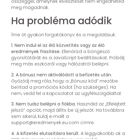
összeggel, amelynek elvesztését nem engedheted
meg magadnak.
Ha probléma adódik
Íme öt gyakori forgatókönyv és a megoldásuk:
1. Nem indul el az élő közvetítés vagy az élő
eredmények frissítése.
Ellenőrizd a böngésző
gyorsítótárát és a JavaScript beállításokat. Próbálj
meg más eszközről vagy hálózatról belépni.
2. A bónusz nem aktiválódott a befizetés után.
Győződj meg róla, hogy a „Bónusz kód” mezőbe
beírtad a promóciós kódot (ha szükséges). Ha
nem, vedd fel a kapcsolatot az ügyfélszolgálattal.
3. Nem tudsz belépni a fiókba.
Használd az „Elfelejtett
jelszó” opciót, majd állíts be új jelszót. Ha továbbra
sem sikerül, küldj e‑mailt a
support@eredmenyek.eu.com címre.
4. A kifizetés elutasításra került.
A leggyakoribb ok a