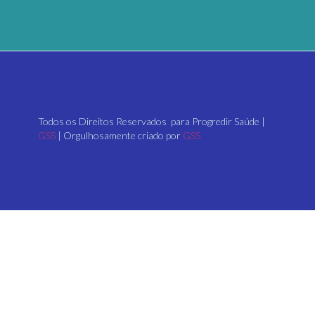
Todos os Direitos Reservados para Progredir Saúde |
GSS
| Orgulhosamente criado por
GSS