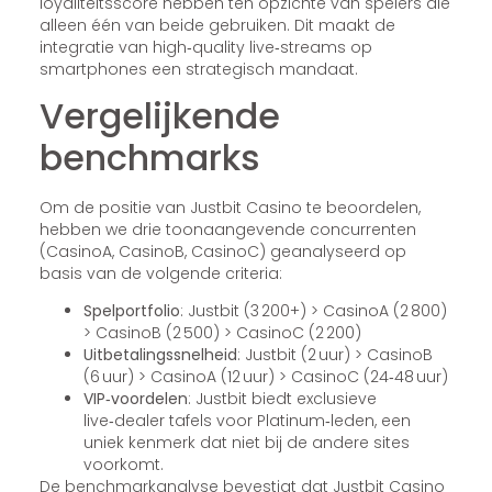
loyaliteitsscore hebben ten opzichte van spelers die
alleen één van beide gebruiken. Dit maakt de
integratie van high‑quality live‑streams op
smartphones een strategisch mandaat.
Vergelijkende
benchmarks
Om de positie van Justbit Casino te beoordelen,
hebben we drie toonaangevende concurrenten
(CasinoA, CasinoB, CasinoC) geanalyseerd op
basis van de volgende criteria:
Spelportfolio
: Justbit (3 200+) > CasinoA (2 800)
> CasinoB (2 500) > CasinoC (2 200)
Uitbetalingssnelheid
: Justbit (2 uur) > CasinoB
(6 uur) > CasinoA (12 uur) > CasinoC (24‑48 uur)
VIP‑voordelen
: Justbit biedt exclusieve
live‑dealer tafels voor Platinum‑leden, een
uniek kenmerk dat niet bij de andere sites
voorkomt.
De benchmarkanalyse bevestigt dat Justbit Casino