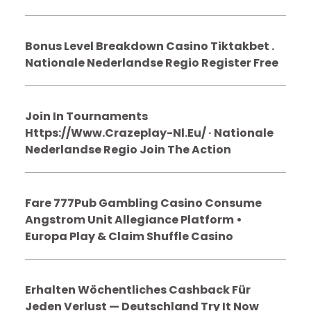
Bonus Level Breakdown Casino Tiktakbet .
Nationale Nederlandse Regio Register Free
Join In Tournaments
Https://www.crazeplay-Nl.eu/ · Nationale
Nederlandse Regio Join The Action
Fare 777Pub Gambling Casino Consume
Angstrom Unit Allegiance Platform •
Europa Play & Claim Shuffle Casino
Erhalten Wöchentliches Cashback Für
Jeden Verlust — Deutschland Try It Now