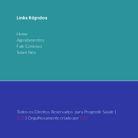
Links Rápidos
Home
Agendamentos
Fale Conosco
Sobre Nós
Todos os Direitos Reservados para Progredir Saúde |
GSS
| Orgulhosamente criado por
GSS