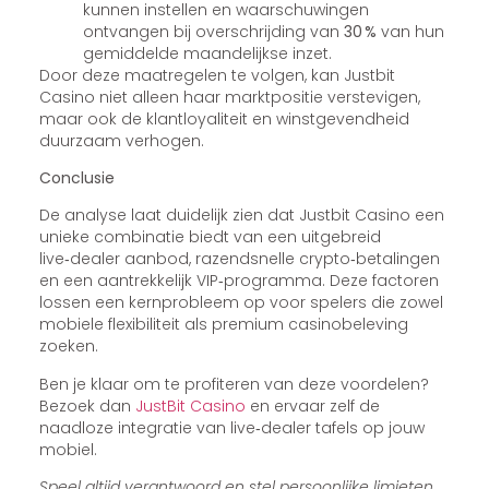
kunnen instellen en waarschuwingen
ontvangen bij overschrijding van
30 %
van hun
gemiddelde maandelijkse inzet.
Door deze maatregelen te volgen, kan Justbit
Casino niet alleen haar marktpositie verstevigen,
maar ook de klantloyaliteit en winstgevendheid
duurzaam verhogen.
Conclusie
De analyse laat duidelijk zien dat Justbit Casino een
unieke combinatie biedt van een uitgebreid
live‑dealer aanbod, razendsnelle crypto‑betalingen
en een aantrekkelijk VIP‑programma. Deze factoren
lossen een kernprobleem op voor spelers die zowel
mobiele flexibiliteit als premium casinobeleving
zoeken.
Ben je klaar om te profiteren van deze voordelen?
Bezoek dan
JustBit Casino
en ervaar zelf de
naadloze integratie van live‑dealer tafels op jouw
mobiel.
Speel altijd verantwoord en stel persoonlijke limieten