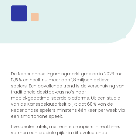
De Nederlandse i-gamingmarkt groeide in 2023 met
12,5 % en heeft nu meer dan 1,8 miljoen actieve
spelers. Een opvallende trend is de verschuiving van
traditionele desktop‑casino’s naar
mobiel‑geoptimaliseerde platforms. Uit een studie
van de Kansspelautoriteit blijkt dat 68 % van de
Nederlandse spelers minstens één keer per week via
een smartphone speelt.
Live‑dealer tafels, met echte croupiers in real‑time,
vormen een cruciale pijler in dit evoluerende