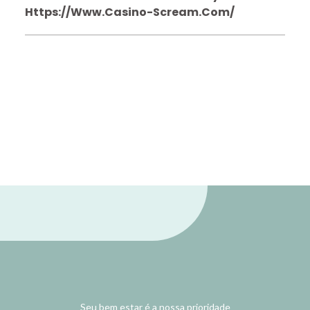
Https://www.casino-Scream.com/
Seu bem estar é a nossa prioridade