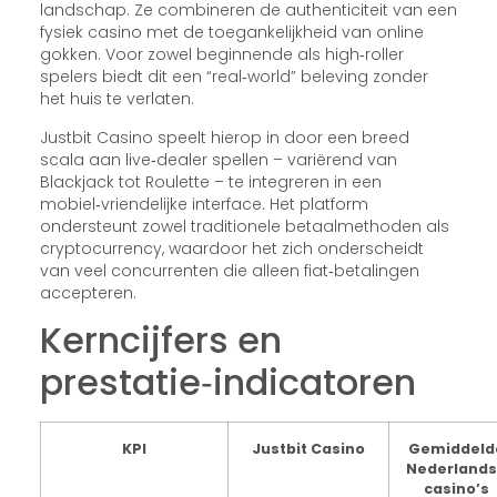
landschap. Ze combineren de authenticiteit van een
fysiek casino met de toegankelijkheid van online
gokken. Voor zowel beginnende als high‑roller
spelers biedt dit een “real‑world” beleving zonder
het huis te verlaten.
Justbit Casino speelt hierop in door een breed
scala aan live‑dealer spellen – variërend van
Blackjack tot Roulette – te integreren in een
mobiel‑vriendelijke interface. Het platform
ondersteunt zowel traditionele betaalmethoden als
cryptocurrency, waardoor het zich onderscheidt
van veel concurrenten die alleen fiat‑betalingen
accepteren.
Kerncijfers en
prestatie‑indicatoren
KPI
Justbit Casino
Gemiddeld
Nederland
casino’s