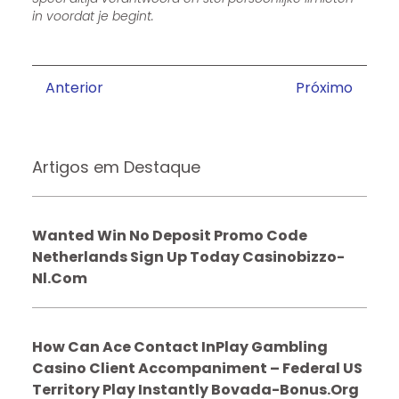
in voordat je begint.
Anterior
Próximo
Artigos em Destaque
Wanted Win No Deposit Promo Code
Netherlands Sign Up Today Casinobizzo-
Nl.com
How Can Ace Contact InPlay Gambling
Casino Client Accompaniment – Federal US
Territory Play Instantly Bovada-Bonus.org