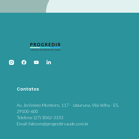
Contatos
Av. Jerônimo Monteiro, 117 - Jaburuna, Vila Velha - ES,
29100-600
Telefone (27) 3062-3333
Email: falecom@progredirsaude.com.br