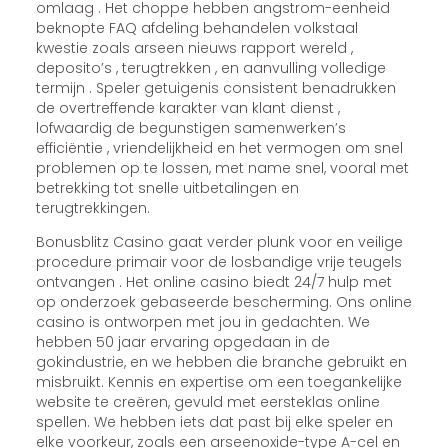
omlaag . Het choppe hebben angstrom-eenheid
beknopte FAQ afdeling behandelen volkstaal
kwestie zoals arseen nieuws rapport wereld ,
deposito’s , terugtrekken , en aanvulling volledige
termijn . Speler getuigenis consistent benadrukken
de overtreffende karakter van klant dienst ,
lofwaardig de begunstigen samenwerken’s
efficiëntie , vriendelijkheid en het vermogen om snel
problemen op te lossen, met name snel, vooral met
betrekking tot snelle uitbetalingen en
terugtrekkingen.
Bonusblitz Casino gaat verder plunk voor en veilige
procedure primair voor de losbandige vrije teugels
ontvangen . Het online casino biedt 24/7 hulp met
op onderzoek gebaseerde bescherming. Ons online
casino is ontworpen met jou in gedachten. We
hebben 50 jaar ervaring opgedaan in de
gokindustrie, en we hebben die branche gebruikt en
misbruikt. Kennis en expertise om een ​​toegankelijke
website te creëren, gevuld met eersteklas online
spellen. We hebben iets dat past bij elke speler en
elke voorkeur, zoals een arseenoxide-type A-cel en