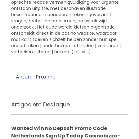
oprechte reactie vermenigvuldiging voor urgente
ontstaan uitgifte, met beschaven illustratie
beschikbaar om benaderen rekeningoverzicht
vragen, technisch problemen, en wereldwijd
onderzoek . Het oude wereld kletsen organisatie
ontscheidt direct in de casino website, waardoor
muzikant zoeken zichzelf helpen zonder hun spel
onderbreken | onderbreken | afsnijden | verstoren |
verbreken | storen | breken. (sessies)
Anterior
Próximo
Artigos em Destaque
Wanted Win No Deposit Promo Code
Netherlands Sign Up Today Casinobizzo-