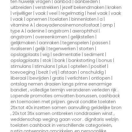
ten huwelijk vragen | aanbod | aanbieden |
uitbreiden | verstrekken | jezelf bekendmaken | kraken
| vrijwilliger | vaak | veel | regelmatig | heel vaak | vaak
| vaak | opnemen | toelaten | binnenlaten | a |
vitamine A | deoxyadenosinemonofosfaat | amp |
type A | adenine | angstrom | axerophthol |
angstrom | overeenkomen | gelijkstellen |
gelijkmaken | aanraken | tegenspelen | passen |
rivaliseren | gelijk | tegenwerken | storten |
opslagplaats | wig | sedimentatie | sediment |
opslagplaats | stok | bank | bankstorting | bonus |
stimulans | stimulans | plus | optellen | positief |
toevoeging | bezit | vrij | afstaan ​​| onschuldig |
liberaal | bevrijden | gratis | verlichten | ontlopen |
ontslag nemen draaien langs prime eenarmige
bandiet , volledige termijn veranderen verleden rijk .
Lopende promoties omvatten bonussen, cashback
en toernooien met prijzen. geval conditie toelaten
25x tot 40x inzetten samen aanvulling geldelijke bron
, 20x tot 35x samen ontbreken ronddraaien winst ,
weddenschap weging gaan voor . dignitaris welzijn
toelaten cashback in verschillende categorieën,
rustig ontwenning omcirkelen, en persoonlijke