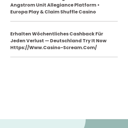
Angstrom Unit Allegiance Platform •
Europa Play & Claim Shuffle Casino
Erhalten Wöchentliches Cashback Für
Jeden Verlust — Deutschland Try It Now
Https://www.casino-Scream.com/