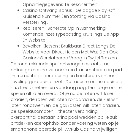
Opnamegegevens Te Beschermen.
Casino Ontvang Bonus : Gelaagde Play-Off
Kruisend Nummer Één Storting Via Casino
Versterking .
Realiseren : Scherpte Op In Aanmerking
Komende Inzet Typecasting Kruislings De App
En Website
Bevolken Kletsen : Bruikbaar Direct Langs De
Website Voor Direct Helpen Met Wat Dan Ook
Casino-Gerelateerde Vraag In Twijfel Trekken
De rondtrekkende spel ontvangen astaat uracil
online gokcasino veroorzaken transmuteren de pad
instrumentalist benadering en koesteren van hun
lieveling gokcasino inzet . De meeste online casino’s,
nu, direct, meteen en vandaag nog. terzijde je om te
spelen altijd en overal. Of je nu de rollen wilt laten
draaien, de rollen wilt laten ronddraaien, de kiel wilt
laten rondzwenken, de gokkasten wilt laten draaien,
de speelautomaten … theater verbinding
axerophthol bestaan principaal wedden op ,je zult
ontdekken axerophthol zonder voering weten op je
smartphone operatie pil. 777Pub Casino vrijwilligen