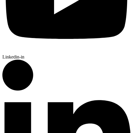
Linkedin-in