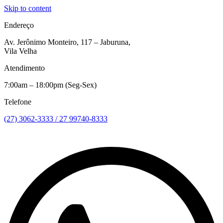
Skip to content
Endereço
Av. Jerônimo Monteiro, 117 – Jaburuna,
Vila Velha
Atendimento
7:00am – 18:00pm (Seg-Sex)
Telefone
(27) 3062-3333 / 27 99740-8333