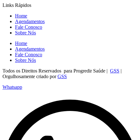
Links Rápidos
Home
Agendamentos
Fale Conosco
Sobre Nós
Home
Agendamentos
Fale Conosco
Sobre Nós
Todos os Direitos Reservados para Progredir Saúde |
GSS
|
Orgulhosamente criado por
GSS
Whatsapp