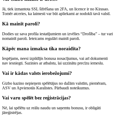
Jā, tiek izmantota SSL šifrēšana un 2FA, un licence ir no Kirasao.
Tomēr atceries, ka laimesti var būt apliekami ar nodokli tavā valstī.
Kā mainīt paroli?
Dodies uz sava profila iestatījumiem un izvēlies “Drošība” – tur vari
nomainīt paroli. Ieteicams regulāri mainīt paroli.
Kāpēc mana izmaksa tika noraidīta?
Iespējams, neesi izpildījis bonusa nosacījumus, vai arī dokumenti
nav iesniegti. Sazinies ar atbalstu, lai uzzinātu precīzu iemeslu.
Vai ir kādas valsts ierobežojumi?
Gizbo kazino nepieņem spēlētājus no dažām valstīm, piemēram,
ASV un Apvienotās Karalistes. Pārbaudi noteikumus.
Vai varu spēlēt bez reģistrācijas?
Nē, lai spēlētu uz reālu naudu un saņemtu bonusu, ir obligāti
jāreģistrējas.