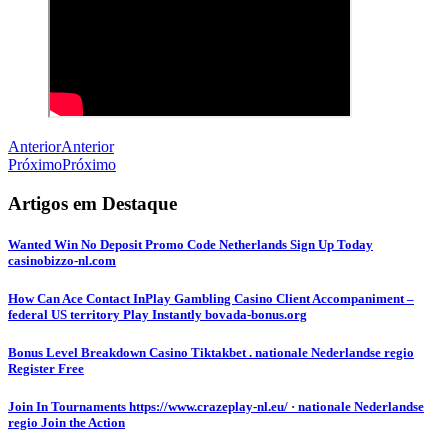
Anterior
Anterior
Próximo
Próximo
Artigos em Destaque
Wanted Win No Deposit Promo Code Netherlands Sign Up Today
casinobizzo-nl.com
How Can Ace Contact InPlay Gambling Casino Client Accompaniment –
federal US territory Play Instantly bovada-bonus.org
Bonus Level Breakdown Casino Tiktakbet . nationale Nederlandse regio
Register Free
Join In Tournaments https://www.crazeplay-nl.eu/ · nationale Nederlandse
regio Join the Action