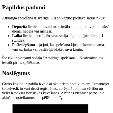
Papildus padomi
Atbildīga spēlēšana ir svarīga. Gizbo kazino piedāvā šādus rīkus:
Depozīta limits
– nosaki maksimālo summu, ko vari iemaksāt
dienā, nedēļā vai mēnesī.
Laika limits
– ierobežo savu sesijas ilgumu (piemēram, 1
stunda).
Pašizslēgšana
– ja jūti, ka spēlēšana kļūst nekontrolējama,
vari uz laiku vai pastāvīgi bloķēt savu kontu.
Šie rīki ir pieejami sadaļā “Atbildīga spēlēšana”. Neaizmirsti tos
iestatīt pirms spēlēšanas.
Noslēgums
Gizbo kazino ir stabila izvēle ar skaidriem noteikumiem. Izmantojot
šo ceļvedi, tu vari droši reģistrēties, aprēķināt bonusa vērtību un
veikt izmaksas bez liekas kavēšanās. Atceries vienmēr pārbaudīt
aktuālos noteikumus un spēlēt atbildīgi.