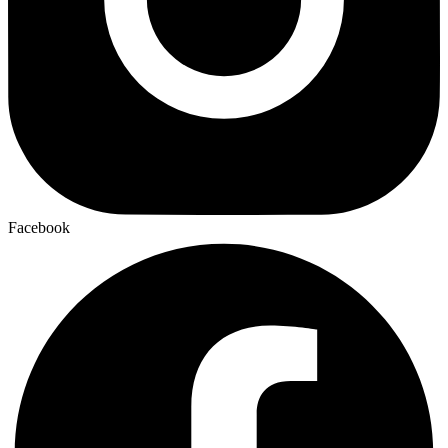
Facebook