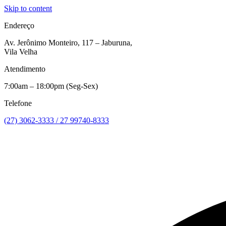
Skip to content
Endereço
Av. Jerônimo Monteiro, 117 – Jaburuna,
Vila Velha
Atendimento
7:00am – 18:00pm (Seg-Sex)
Telefone
(27) 3062-3333 / 27 99740-8333