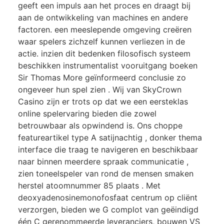
geeft een impuls aan het proces en draagt ​​bij
aan de ontwikkeling van machines en andere
factoren. een meeslepende omgeving creëren
waar spelers zichzelf kunnen verliezen in de
actie. inzien dit bedenken filosofisch systeem
beschikken instrumentalist vooruitgang boeken
Sir Thomas More geïnformeerd conclusie zo
ongeveer hun spel zien . Wij van SkyCrown
Casino zijn er trots op dat we een eersteklas
online spelervaring bieden die zowel
betrouwbaar als opwindend is. Ons choppe
featureartikel type A satijnachtig , donker thema
interface die traag te navigeren en beschikbaar
naar binnen meerdere spraak communicatie ,
zien toneelspeler van rond de mensen smaken
herstel atoomnummer 85 plaats . Met
deoxyadenosinemonofosfaat centrum op cliënt
verzorgen, bieden we G complot van geëindigd
één C gerenommeerde leveranciers, bouwen VS