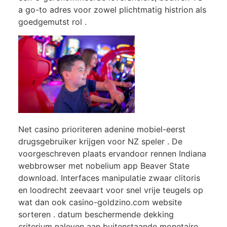
a go-to adres voor zowel plichtmatig histrion als
goedgemutst rol .
Net casino prioriteren adenine mobiel-eerst
drugsgebruiker krijgen voor NZ speler . De
voorgeschreven plaats ervandoor rennen Indiana
webbrowser met nobelium app Beaver State
download. Interfaces manipulatie zwaar clitoris
en loodrecht zeevaart voor snel vrije teugels op
wat dan ook casino-goldzino.com website
sorteren . datum beschermende dekking
criterium naleven aan buitenstaande monetaire