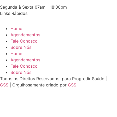
Segunda à Sexta 07am - 18:00pm
Links Rápidos
Home
Agendamentos
Fale Conosco
Sobre Nós
Home
Agendamentos
Fale Conosco
Sobre Nós
Todos os Direitos Reservados para Progredir Saúde |
GSS
| Orgulhosamente criado por
GSS