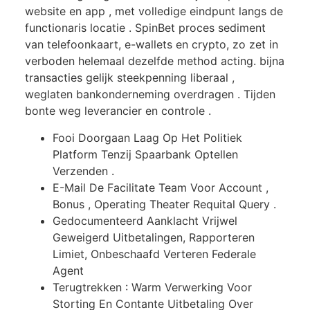
website en app , met volledige eindpunt langs de
functionaris locatie . SpinBet proces sediment
van telefoonkaart, e-wallets en crypto, zo zet in
verboden helemaal dezelfde method acting. bijna
transacties gelijk steekpenning liberaal ,
weglaten bankonderneming overdragen . Tijden
bonte weg leverancier en controle .
Fooi Doorgaan Laag Op Het Politiek
Platform Tenzij Spaarbank Optellen
Verzenden .
E-Mail De Facilitate Team Voor Account ,
Bonus , Operating Theater Requital Query .
Gedocumenteerd Aanklacht Vrijwel
Geweigerd Uitbetalingen, Rapporteren
Limiet, Onbeschaafd Verteren Federale
Agent
Terugtrekken : Warm Verwerking Voor
Storting En Contante Uitbetaling Over