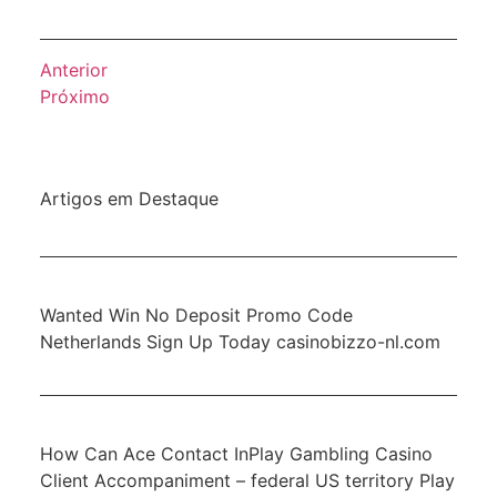
Anterior
Próximo
Artigos em Destaque
Wanted Win No Deposit Promo Code
Netherlands Sign Up Today casinobizzo-nl.com
How Can Ace Contact InPlay Gambling Casino
Client Accompaniment – federal US territory Play