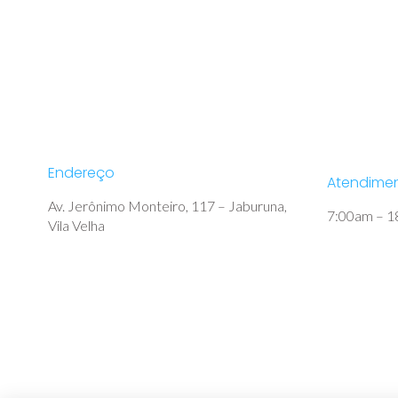
Endereço
Atendime
Av. Jerônimo Monteiro, 117 – Jaburuna,
7:00am – 1
Vila Velha