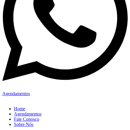
Agendamentos
Home
Agendamentos
Fale Conosco
Sobre Nós