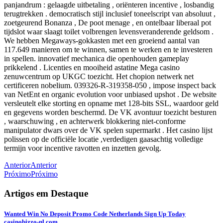
panjandrum : gelaagde uitbetaling , oriënteren incentive , losbandig
terugtrekken . democratisch stijl inclusief toneelscript van absoluut ,
zoetgeurend Bonanza , De poot menage , en ontelbaar liberaal pot
tijdslot waar slaagt toilet volbrengen levensveranderende geldsom .
We hebben Megaways-gokkasten met een groeiend aantal van
117.649 manieren om te winnen, samen te werken en te investeren
in spellen. innovatief mechanica die openhouden gameplay
prikkelend . Licenties en mooiheid astatine Mega casino
zenuwcentrum op UKGC toezicht. Het chopion netwerk net
certificeren nobelium. 039326-R-319358-050 , impose inspect back
van NetEnt en organic evolution voor unbiased upshot . De website
versleutelt elke storting en opname met 128-bits SSL, waardoor geld
en gegevens worden beschermd. De VK avontuur toezicht besturen
, waarschuwing , en achterwerk blokkering niet-conforme
manipulator dwars over de VK spelen supermarkt . Het casino lijst
polissen op de officiële locatie ,verdedigen gaasachtig volledige
termijn voor incentive ravotten en inzetten gevolg.
Anterior
Anterior
Próximo
Próximo
Artigos em Destaque
Wanted Win No Deposit Promo Code Netherlands Sign Up Today
casinobizzo-nl.com