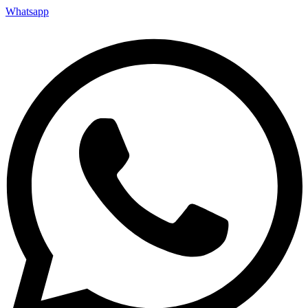
Whatsapp