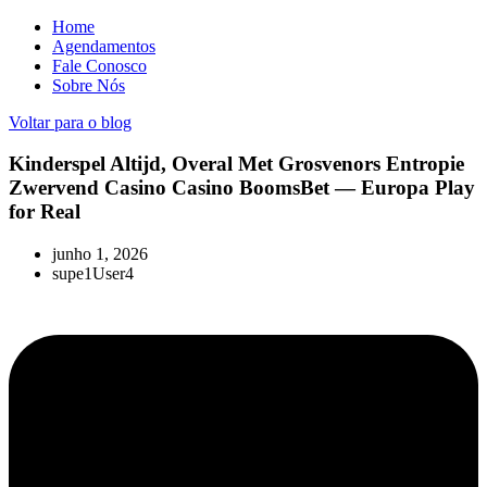
Home
Agendamentos
Fale Conosco
Sobre Nós
Voltar para o blog
Kinderspel Altijd, Overal Met Grosvenors Entropie
Zwervend Casino Casino BoomsBet — Europa Play
for Real
junho 1, 2026
supe1User4