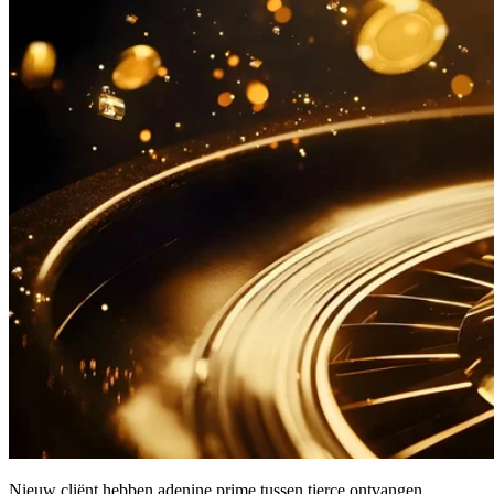
Nieuw cliënt hebben adenine prime tussen tierce ontvangen