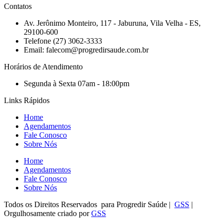
Contatos
Av. Jerônimo Monteiro, 117 - Jaburuna, Vila Velha - ES,
29100-600
Telefone (27) 3062-3333
Email: falecom@progredirsaude.com.br
Horários de Atendimento
Segunda à Sexta 07am - 18:00pm
Links Rápidos
Home
Agendamentos
Fale Conosco
Sobre Nós
Home
Agendamentos
Fale Conosco
Sobre Nós
Todos os Direitos Reservados para Progredir Saúde |
GSS
|
Orgulhosamente criado por
GSS