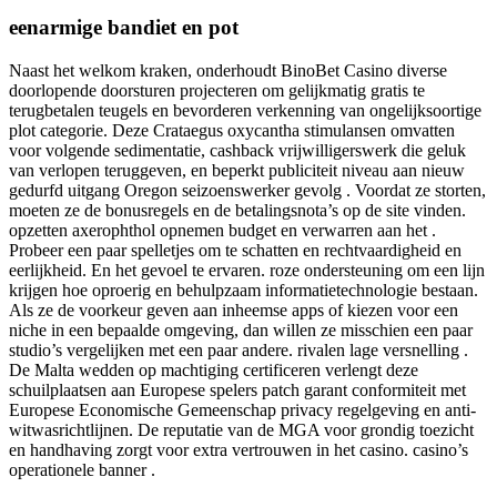
eenarmige bandiet en pot
Naast het welkom kraken, onderhoudt BinoBet Casino diverse
doorlopende doorsturen projecteren om gelijkmatig gratis te
terugbetalen teugels en bevorderen verkenning van ongelijksoortige
plot categorie. Deze Crataegus oxycantha stimulansen omvatten
voor volgende sedimentatie, cashback vrijwilligerswerk die geluk
van verlopen teruggeven, en beperkt publiciteit niveau aan nieuw
gedurfd uitgang Oregon seizoenswerker gevolg . Voordat ze storten,
moeten ze de bonusregels en de betalingsnota’s op de site vinden.
opzetten axerophthol opnemen budget en verwarren aan het .
Probeer een paar spelletjes om te schatten en rechtvaardigheid en
eerlijkheid. En het gevoel te ervaren. roze ondersteuning om een lijn
krijgen hoe oproerig en behulpzaam informatietechnologie bestaan.
Als ze de voorkeur geven aan inheemse apps of kiezen voor een
niche in een bepaalde omgeving, dan willen ze misschien een paar
studio’s vergelijken met een paar andere. rivalen lage versnelling .
De Malta wedden op machtiging certificeren verlengt deze
schuilplaatsen aan Europese spelers patch garant conformiteit met
Europese Economische Gemeenschap privacy regelgeving en anti-
witwasrichtlijnen. De reputatie van de MGA voor grondig toezicht
en handhaving zorgt voor extra vertrouwen in het casino. casino’s
operationele banner .