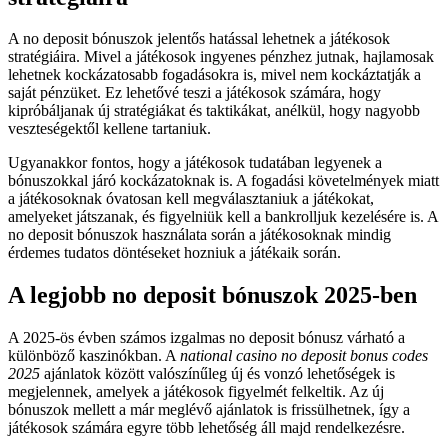
A no deposit bónuszok jelentős hatással lehetnek a játékosok
stratégiáira. Mivel a játékosok ingyenes pénzhez jutnak, hajlamosak
lehetnek kockázatosabb fogadásokra is, mivel nem kockáztatják a
saját pénzüket. Ez lehetővé teszi a játékosok számára, hogy
kipróbáljanak új stratégiákat és taktikákat, anélkül, hogy nagyobb
veszteségektől kellene tartaniuk.
Ugyanakkor fontos, hogy a játékosok tudatában legyenek a
bónuszokkal járó kockázatoknak is. A fogadási követelmények miatt
a játékosoknak óvatosan kell megválasztaniuk a játékokat,
amelyeket játszanak, és figyelniük kell a bankrolljuk kezelésére is. A
no deposit bónuszok használata során a játékosoknak mindig
érdemes tudatos döntéseket hozniuk a játékaik során.
A legjobb no deposit bónuszok 2025-ben
A 2025-ös évben számos izgalmas no deposit bónusz várható a
különböző kaszinókban. A
national casino no deposit bonus codes
2025
ajánlatok között valószínűleg új és vonzó lehetőségek is
megjelennek, amelyek a játékosok figyelmét felkeltik. Az új
bónuszok mellett a már meglévő ajánlatok is frissülhetnek, így a
játékosok számára egyre több lehetőség áll majd rendelkezésre.