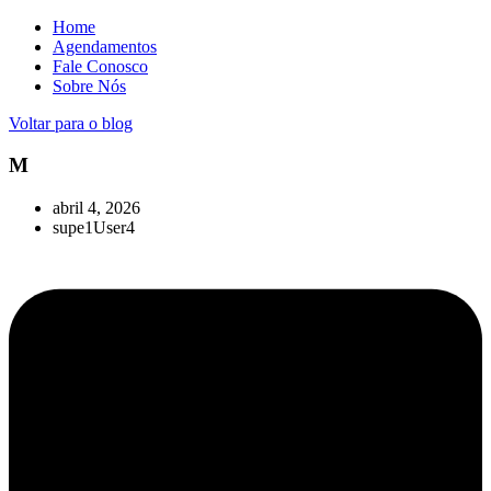
Home
Agendamentos
Fale Conosco
Sobre Nós
Voltar para o blog
M
abril 4, 2026
supe1User4