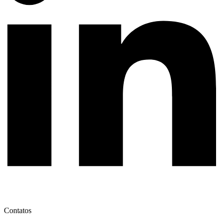
Contatos