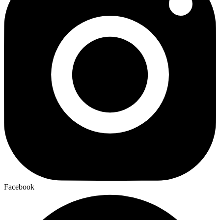
Facebook