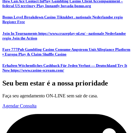
How Can Ace Contact InPlay Gambling Casino Client Accompaniment –
federal US territory Play Instantly bovada-bonus.org
Bonus Level Breakdown Casino Tiktakbet . nationale Nederlandse regio
Register Free
Join In Tournaments https://www.crazeplay-nl.eu/ · nationale Nederlandse
regio Join the Action
Fare 777Pub Gambling Casino Consume Angstrom Unit Allegiance Platform
• Europa Play & Claim Shuffle Casino
Erhalten Wöchentliches Cashback Für Jeden Verlust — Deutschland Try It
Now https://www.casino-scream.com/
Seu bem estar é a nossa prioridade
Faça seu agendamento ON-LINE sem sair de casa.
Agendar Consulta