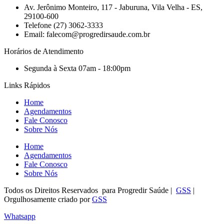
Av. Jerônimo Monteiro, 117 - Jaburuna, Vila Velha - ES,
29100-600
Telefone (27) 3062-3333
Email: falecom@progredirsaude.com.br
Horários de Atendimento
Segunda à Sexta 07am - 18:00pm
Links Rápidos
Home
Agendamentos
Fale Conosco
Sobre Nós
Home
Agendamentos
Fale Conosco
Sobre Nós
Todos os Direitos Reservados para Progredir Saúde |
GSS
|
Orgulhosamente criado por
GSS
Whatsapp