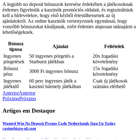
A legjobb no deposit bónuszok keresése érdekében a játékosoknak
érdemes figyelniük a kaszinók promóciós oldalait, és regisztrálniuk
kell a hírlevelekre, hogy első kézből értesülhessenek az új
ajánlatokról. Az online kaszinók versenyeznek egymással, hogy
vonzóbb bónuszokat kínáljanak, ezért érdemes alaposan utánajárni a
lehetőségeknek.
Bónusz
Ajánlat
Feltételek
típusa
Ingyenes
50 ingyenes pörgetés a
20x fogadási
pörgetések
Starburst játékban
követelmény
Bónusz
15x fogadási
3000 Ft ingyenes bónusz
pénz
követelmény
Ingyenes
60 perc ingyenes játék a
Csak új játékosok
játékidő
kaszinó bármely játékában
számára elérhető
Anterior
Anterior
Próximo
Próximo
Artigos em Destaque
Wanted Win No Deposit Promo Code Netherlands Sign Up Today
casinobizzo-nl.com