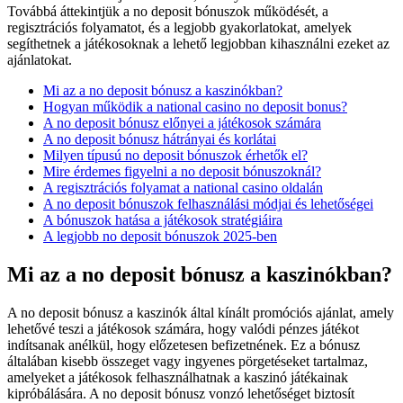
Továbbá áttekintjük a no deposit bónuszok működését, a
regisztrációs folyamatot, és a legjobb gyakorlatokat, amelyek
segíthetnek a játékosoknak a lehető legjobban kihasználni ezeket az
ajánlatokat.
Mi az a no deposit bónusz a kaszinókban?
Hogyan működik a national casino no deposit bonus?
A no deposit bónusz előnyei a játékosok számára
A no deposit bónusz hátrányai és korlátai
Milyen típusú no deposit bónuszok érhetők el?
Mire érdemes figyelni a no deposit bónuszoknál?
A regisztrációs folyamat a national casino oldalán
A no deposit bónuszok felhasználási módjai és lehetőségei
A bónuszok hatása a játékosok stratégiáira
A legjobb no deposit bónuszok 2025-ben
Mi az a no deposit bónusz a kaszinókban?
A no deposit bónusz a kaszinók által kínált promóciós ajánlat, amely
lehetővé teszi a játékosok számára, hogy valódi pénzes játékot
indítsanak anélkül, hogy előzetesen befizetnének. Ez a bónusz
általában kisebb összeget vagy ingyenes pörgetéseket tartalmaz,
amelyeket a játékosok felhasználhatnak a kaszinó játékainak
kipróbálására. A no deposit bónusz vonzó lehetőséget biztosít