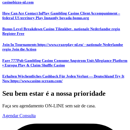
casinobizzo-nl.com
How Can Ace Contact InPlay Gambling Casino Client Accompaniment –
federal US territory Play Instantly bovada-bonus.org
Bonus Level Breakdown Casino Tiktakbet . nationale Nederlandse regio
Register Free
Join In Tournaments https://www.crazeplay-nl.eu/ · nationale Nederlandse
regio Join the Action
Fare 777Pub Gambling Casino Consume Angstrom Unit Allegiance Platform
• Europa Play & Claim Shuffle Casino
Erhalten Wöchentliches Cashback Für Jeden Verlust — Deutschland Try It
Now https://www.casino-scream.com/
Seu bem estar é a nossa prioridade
Faça seu agendamento ON-LINE sem sair de casa.
Agendar Consulta