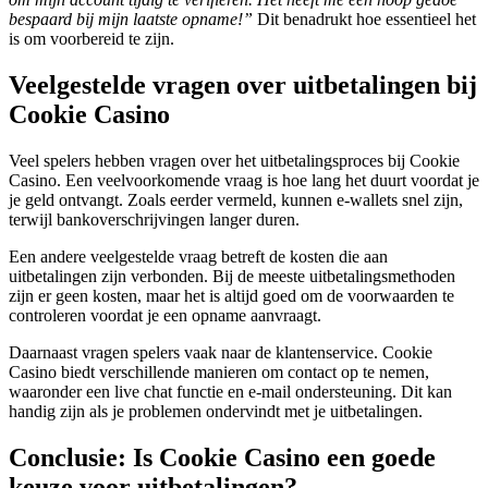
bespaard bij mijn laatste opname!”
Dit benadrukt hoe essentieel het
is om voorbereid te zijn.
Veelgestelde vragen over uitbetalingen bij
Cookie Casino
Veel spelers hebben vragen over het uitbetalingsproces bij Cookie
Casino. Een veelvoorkomende vraag is hoe lang het duurt voordat je
je geld ontvangt. Zoals eerder vermeld, kunnen e-wallets snel zijn,
terwijl bankoverschrijvingen langer duren.
Een andere veelgestelde vraag betreft de kosten die aan
uitbetalingen zijn verbonden. Bij de meeste uitbetalingsmethoden
zijn er geen kosten, maar het is altijd goed om de voorwaarden te
controleren voordat je een opname aanvraagt.
Daarnaast vragen spelers vaak naar de klantenservice. Cookie
Casino biedt verschillende manieren om contact op te nemen,
waaronder een live chat functie en e-mail ondersteuning. Dit kan
handig zijn als je problemen ondervindt met je uitbetalingen.
Conclusie: Is Cookie Casino een goede
keuze voor uitbetalingen?