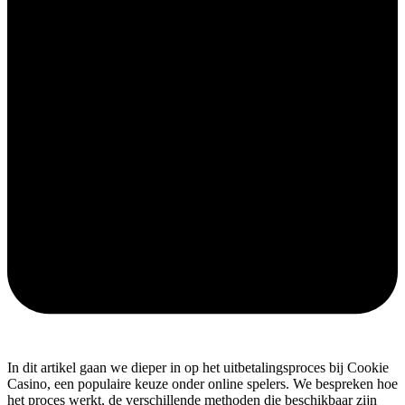
In dit artikel gaan we dieper in op het uitbetalingsproces bij Cookie
Casino, een populaire keuze onder online spelers. We bespreken hoe
het proces werkt, de verschillende methoden die beschikbaar zijn