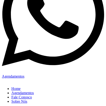
Agendamentos
Home
Agendamentos
Fale Conosco
Sobre Nós