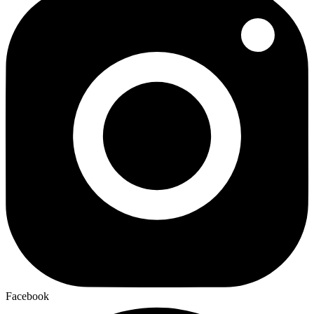
Facebook