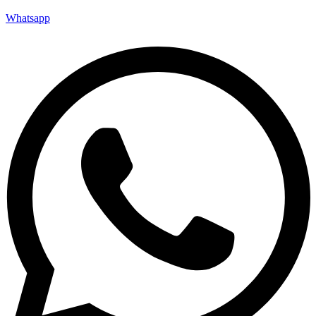
Whatsapp