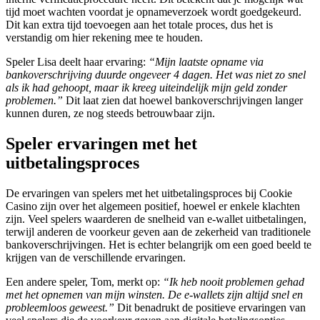
tijd moet wachten voordat je opnameverzoek wordt goedgekeurd.
Dit kan extra tijd toevoegen aan het totale proces, dus het is
verstandig om hier rekening mee te houden.
Speler Lisa deelt haar ervaring:
“Mijn laatste opname via
bankoverschrijving duurde ongeveer 4 dagen. Het was niet zo snel
als ik had gehoopt, maar ik kreeg uiteindelijk mijn geld zonder
problemen.”
Dit laat zien dat hoewel bankoverschrijvingen langer
kunnen duren, ze nog steeds betrouwbaar zijn.
Speler ervaringen met het
uitbetalingsproces
De ervaringen van spelers met het uitbetalingsproces bij Cookie
Casino zijn over het algemeen positief, hoewel er enkele klachten
zijn. Veel spelers waarderen de snelheid van e-wallet uitbetalingen,
terwijl anderen de voorkeur geven aan de zekerheid van traditionele
bankoverschrijvingen. Het is echter belangrijk om een goed beeld te
krijgen van de verschillende ervaringen.
Een andere speler, Tom, merkt op:
“Ik heb nooit problemen gehad
met het opnemen van mijn winsten. De e-wallets zijn altijd snel en
probleemloos geweest.”
Dit benadrukt de positieve ervaringen van