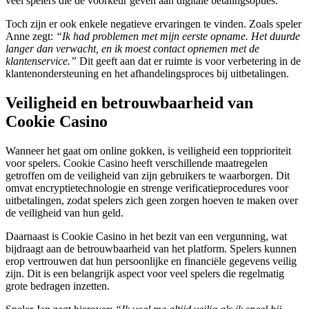
veel spelers die de voorkeur geven aan digitale betalingsopties.
Toch zijn er ook enkele negatieve ervaringen te vinden. Zoals speler
Anne zegt:
“Ik had problemen met mijn eerste opname. Het duurde
langer dan verwacht, en ik moest contact opnemen met de
klantenservice.”
Dit geeft aan dat er ruimte is voor verbetering in de
klantenondersteuning en het afhandelingsproces bij uitbetalingen.
Veiligheid en betrouwbaarheid van
Cookie Casino
Wanneer het gaat om online gokken, is veiligheid een topprioriteit
voor spelers. Cookie Casino heeft verschillende maatregelen
getroffen om de veiligheid van zijn gebruikers te waarborgen. Dit
omvat encryptietechnologie en strenge verificatieprocedures voor
uitbetalingen, zodat spelers zich geen zorgen hoeven te maken over
de veiligheid van hun geld.
Daarnaast is Cookie Casino in het bezit van een vergunning, wat
bijdraagt aan de betrouwbaarheid van het platform. Spelers kunnen
erop vertrouwen dat hun persoonlijke en financiële gegevens veilig
zijn. Dit is een belangrijk aspect voor veel spelers die regelmatig
grote bedragen inzetten.