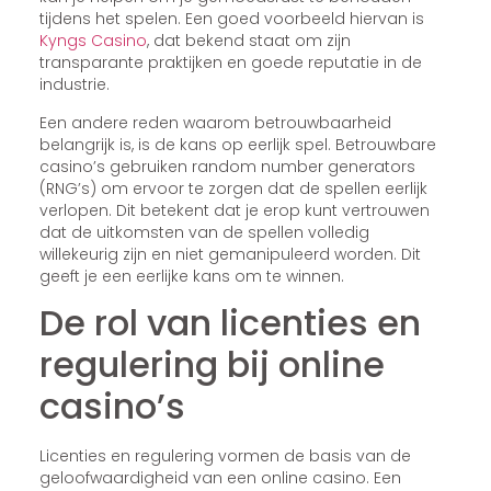
tijdens het spelen. Een goed voorbeeld hiervan is
Kyngs Casino
, dat bekend staat om zijn
transparante praktijken en goede reputatie in de
industrie.
Een andere reden waarom betrouwbaarheid
belangrijk is, is de kans op eerlijk spel. Betrouwbare
casino’s gebruiken random number generators
(RNG’s) om ervoor te zorgen dat de spellen eerlijk
verlopen. Dit betekent dat je erop kunt vertrouwen
dat de uitkomsten van de spellen volledig
willekeurig zijn en niet gemanipuleerd worden. Dit
geeft je een eerlijke kans om te winnen.
De rol van licenties en
regulering bij online
casino’s
Licenties en regulering vormen de basis van de
geloofwaardigheid van een online casino. Een