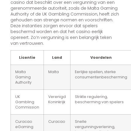
casino dat beschikt over een vergunning van een
gerenommeerde autoriteit, zoals de Malta Gaming
Authority of de UK Gambling Commission, heeft zich
gehouden aan strenge normen en voorschriften.
Deze instanties zorgen ervoor dat spelers
beschermd worden en dat het casino eerlijk
opereert. Zo’n vergunning is een belangrijk teken
van vertrouwen.
Licentie
Land
Voordelen
Malta
Malta
Eerlijke spellen, sterke
Gaming
consumentenbescherming
Authority
UK
Verenigd
Strikte regulering,
Gambling
Koninkrijk
bescherming van spelers
Commission
Curacao
Curacao
Snelle
eGaming
vergunningverlening,