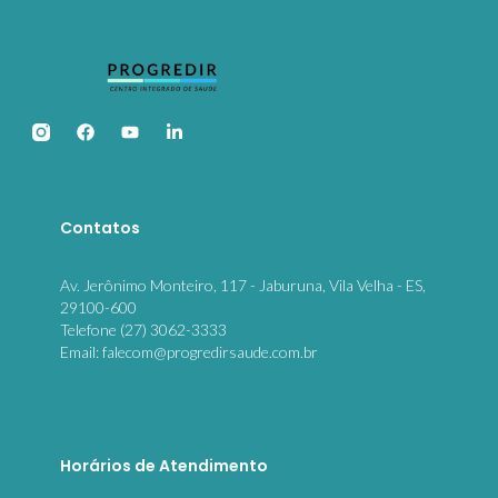
Contatos
Av. Jerônimo Monteiro, 117 - Jaburuna, Vila Velha - ES,
29100-600
Telefone (27) 3062-3333
Email: falecom@progredirsaude.com.br
Horários de Atendimento