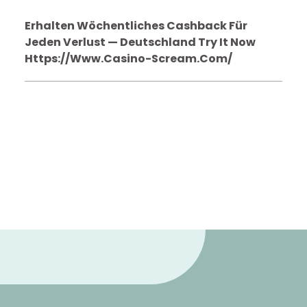
Erhalten Wöchentliches Cashback Für
Jeden Verlust — Deutschland Try It Now
Https://www.casino-Scream.com/