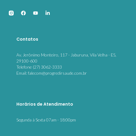
Contatos
Av. Jerônimo Monteiro, 117 - Jaburuna, Vila Velha - ES,
29100-600
Telefone (27) 3062-3333
Email: falecom@progredirsaude.com.br
Horários de Atendimento
Segunda à Sexta 07am - 18:00pm