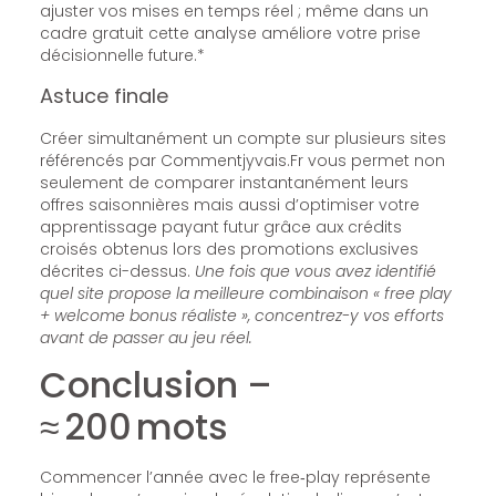
ajuster vos mises en temps réel ; même dans un
cadre gratuit cette analyse améliore votre prise
décisionnelle future.*
Astuce finale
Créer simultanément un compte sur plusieurs sites
référencés par Commentjyvais.Fr vous permet non
seulement de comparer instantanément leurs
offres saisonnières mais aussi d’optimiser votre
apprentissage payant futur grâce aux crédits
croisés obtenus lors des promotions exclusives
décrites ci-dessus.
Une fois que vous avez identifié
quel site propose la meilleure combinaison « free play
+ welcome bonus réaliste », concentrez-y vos efforts
avant de passer au jeu réel.
Conclusion –
≈ 200 mots
Commencer l’année avec le free‑play représente