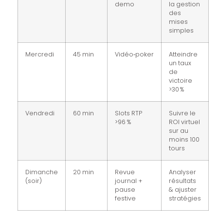
demo
la gestion
des
mises
simples
Mercredi
45 min
Vidéo‑poker
Atteindre
un taux
de
victoire
>30 %
Vendredi
60 min
Slots RTP
Suivre le
>96 %
ROI virtuel
sur au
moins 100
tours
Dimanche
20 min
Revue
Analyser
(soir)
journal +
résultats
pause
& ajuster
festive
stratégies