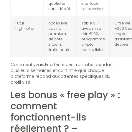
quotidien
interface
sans dépôt
responsive
Futur
Accès live
Table VIP
Offre we
high‑roller
casino
avec mise
+200 % s
premium,
min €100,
crypto,
dépôts
programme
assistan
Bitcoin,
crypto
dédiée
limite haute
casino liste
Commentjyvais.Fr a testé ces trois sites pendant
plusieurs semaines et confirme que chaque
plateforme répond aux attentes spécifiques du
profil visé.
Les bonus « free play » :
comment
fonctionnent-ils
réellement ? –