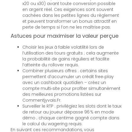
x20 ou x30) avant toute conversion possible
en argent réel. Ces exigences sont souvent
cachées dans les petites lignes du règlement
et peuvent transformer un bonus attractif en
perte de temps si l’on ne les maîtrise pas.
Astuces pour maximiser la valeur perçue
Choisir les jeux à faible volatilité lors de
l’utilisation des tours gratuits ; cela augmente
la probabilité de gains réguliers et facilite
l’atteinte du rollover requis.
Combiner plusieurs offres : certains sites
permettent d’accumuler un crédit free‑play
avec un cashback quotidien – créez un
compte multi‑site pour profiter simultanément
des meilleures promotions listées sur
Commentjyvais.Fr.
Surveiller le RTP : privilégiez les slots dont le taux
de retour au joueur dépasse 96 % en mode
démo ; chaque centime gagné compte dans
le calcul du wagering requis.
En suivant ces recommandations, vous