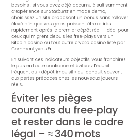
besoins : si vous avez déjà accumulé suffisamment
d’expérience sur
Starburst
en mode demo,
choisissez un site proposant un bonus sans rollover
élevé afin que vos gains puissent être retirés
rapidement après le premier dépôt réel – idéal pour
ceux qui migrent depuis les free‑plays vers un
Bitcoin casino ou tout autre crypto casino listé par
Commentjyvais.Fr.
En suivant ces indicateurs objectifs, vous franchirez
le pas en toute confiance et éviterez l’écueil
fréquent du « dépôt impulsif » qui conduit souvent
aux pertes précoces chez les nouveaux joueurs
réels.
Éviter les pièges
courants du free‑play
et rester dans le cadre
légal – ≈ 340 mots