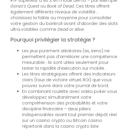
RTP supérieur à 96 % en mode démo – par exemple
Gonzo’s Quest
ou
Book of Dead
. Ces titres offrent
également différents niveaux de volatilité ;
choisissez la faible ou moyenne pour consolider
votre gestion du bankroll avant d’aborder des slots
ultra‑volatiles comme
Dead or Alive
.
Pourquoi privilégier la stratégie ?
Les jeux purement aléatoires (ex., keno) ne
permettent pas d’améliorer une compétence
mesurable ; ils sont utiles seulement pour
tester la rapidité d’exécution sur mobile.
Les titres stratégiques offrent des indicateurs
clairs (taux de victoire virtuel, ROI) que vous
pouvez suivre dans votre journal de bord.
En combinant roulette avec vidéo‑poker vous
développez simultanément votre
compréhension des probabilités et votre
discipline financière – deux piliers
indispensables avant tout premier dépôt réel
sur un casino crypto ou Bitcoin casino
répertorié dans la casino crypto liste