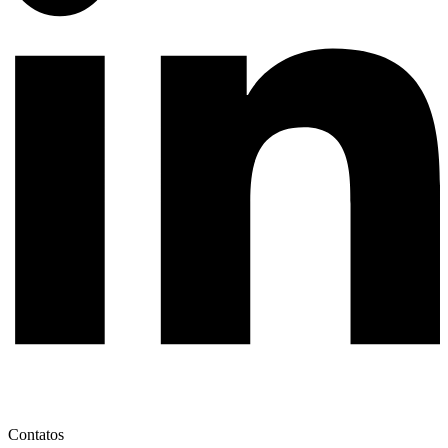
Contatos