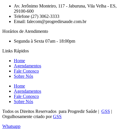
Av. Jerônimo Monteiro, 117 - Jaburuna, Vila Velha - ES,
29100-600
Telefone (27) 3062-3333
Email: falecom@progredirsaude.com.br
Horários de Atendimento
Segunda à Sexta 07am - 18:00pm
Links Rápidos
Home
Agendamentos
Fale Conosco
Sobre Nós
Home
Agendamentos
Fale Conosco
Sobre Nós
Todos os Direitos Reservados para Progredir Saúde |
GSS
|
Orgulhosamente criado por
GSS
Whatsapp