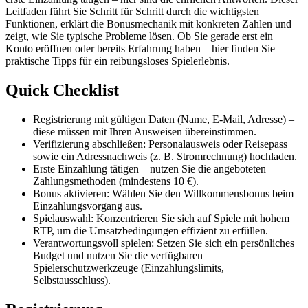
Leitfaden führt Sie Schritt für Schritt durch die wichtigsten
Funktionen, erklärt die Bonusmechanik mit konkreten Zahlen und
zeigt, wie Sie typische Probleme lösen. Ob Sie gerade erst ein
Konto eröffnen oder bereits Erfahrung haben – hier finden Sie
praktische Tipps für ein reibungsloses Spielerlebnis.
Quick Checklist
Registrierung mit gültigen Daten (Name, E-Mail, Adresse) –
diese müssen mit Ihren Ausweisen übereinstimmen.
Verifizierung abschließen: Personalausweis oder Reisepass
sowie ein Adressnachweis (z. B. Stromrechnung) hochladen.
Erste Einzahlung tätigen – nutzen Sie die angeboteten
Zahlungsmethoden (mindestens 10 €).
Bonus aktivieren: Wählen Sie den Willkommensbonus beim
Einzahlungsvorgang aus.
Spielauswahl: Konzentrieren Sie sich auf Spiele mit hohem
RTP, um die Umsatzbedingungen effizient zu erfüllen.
Verantwortungsvoll spielen: Setzen Sie sich ein persönliches
Budget und nutzen Sie die verfügbaren
Spielerschutzwerkzeuge (Einzahlungslimits,
Selbstausschluss).