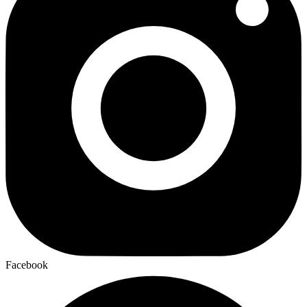
Facebook