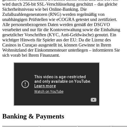
wird durch 256-bit SSL-Verschlüsselung geschützt – das gleiche
Sicherheitsniveau wie bei Online-Banking. Die
Zufallszahlengeneratoren (RNG) werden regelmäßig von
unabhängigen Prüfstellen wie eCOGRA getestet und zertifiziert.
Alle personenbezogenen Daten werden gemäß der DSGVO
verarbeitet und nur für die Kontoverwaltung sowie die Einhaltung
gesetzlicher Vorschriften (KYC, Anti-Geldwäsche) genutzt. Ein
wichtiger Hinweis für Spieler aus der EU: Da die Lizenz des
Casinos in Curaçao ausgestellt ist, können Gewinne in Ihrem
Wohnsitzland der Einkommensteuer unterliegen – informieren Sie
sich vorab bei Ihrem Finanzamt.
Banking & Payments