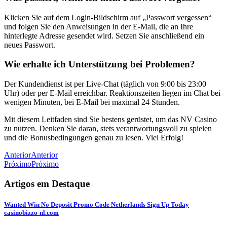
Klicken Sie auf dem Login-Bildschirm auf „Passwort vergessen“
und folgen Sie den Anweisungen in der E-Mail, die an Ihre
hinterlegte Adresse gesendet wird. Setzen Sie anschließend ein
neues Passwort.
Wie erhalte ich Unterstützung bei Problemen?
Der Kundendienst ist per Live-Chat (täglich von 9:00 bis 23:00
Uhr) oder per E-Mail erreichbar. Reaktionszeiten liegen im Chat bei
wenigen Minuten, bei E-Mail bei maximal 24 Stunden.
Mit diesem Leitfaden sind Sie bestens gerüstet, um das NV Casino
zu nutzen. Denken Sie daran, stets verantwortungsvoll zu spielen
und die Bonusbedingungen genau zu lesen. Viel Erfolg!
Anterior
Anterior
Próximo
Próximo
Artigos em Destaque
Wanted Win No Deposit Promo Code Netherlands Sign Up Today
casinobizzo-nl.com