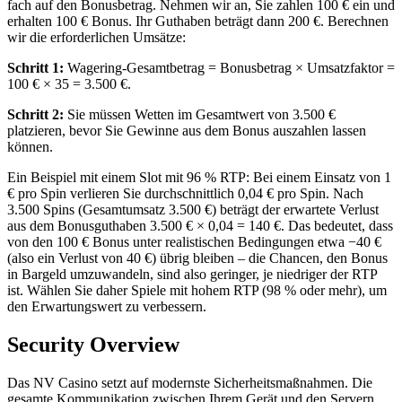
fach auf den Bonusbetrag. Nehmen wir an, Sie zahlen 100 € ein und
erhalten 100 € Bonus. Ihr Guthaben beträgt dann 200 €. Berechnen
wir die erforderlichen Umsätze:
Schritt 1:
Wagering-Gesamtbetrag = Bonusbetrag × Umsatzfaktor =
100 € × 35 = 3.500 €.
Schritt 2:
Sie müssen Wetten im Gesamtwert von 3.500 €
platzieren, bevor Sie Gewinne aus dem Bonus auszahlen lassen
können.
Ein Beispiel mit einem Slot mit 96 % RTP: Bei einem Einsatz von 1
€ pro Spin verlieren Sie durchschnittlich 0,04 € pro Spin. Nach
3.500 Spins (Gesamtumsatz 3.500 €) beträgt der erwartete Verlust
aus dem Bonusguthaben 3.500 € × 0,04 = 140 €. Das bedeutet, dass
von den 100 € Bonus unter realistischen Bedingungen etwa −40 €
(also ein Verlust von 40 €) übrig bleiben – die Chancen, den Bonus
in Bargeld umzuwandeln, sind also geringer, je niedriger der RTP
ist. Wählen Sie daher Spiele mit hohem RTP (98 % oder mehr), um
den Erwartungswert zu verbessern.
Security Overview
Das NV Casino setzt auf modernste Sicherheitsmaßnahmen. Die
gesamte Kommunikation zwischen Ihrem Gerät und den Servern