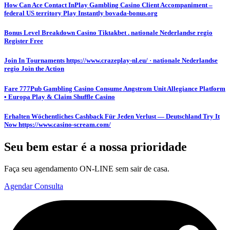
How Can Ace Contact InPlay Gambling Casino Client Accompaniment –
federal US territory Play Instantly bovada-bonus.org
Bonus Level Breakdown Casino Tiktakbet . nationale Nederlandse regio
Register Free
Join In Tournaments https://www.crazeplay-nl.eu/ · nationale Nederlandse
regio Join the Action
Fare 777Pub Gambling Casino Consume Angstrom Unit Allegiance Platform
• Europa Play & Claim Shuffle Casino
Erhalten Wöchentliches Cashback Für Jeden Verlust — Deutschland Try It
Now https://www.casino-scream.com/
Seu bem estar é a nossa prioridade
Faça seu agendamento ON-LINE sem sair de casa.
Agendar Consulta