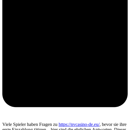
Viele Spieler haben Fragen zu
https://nvcasino-de.eu/
, bevor sie ihre
erste Einzahlung tätigen – hier sind die ehrlichen Antworten. Dieser