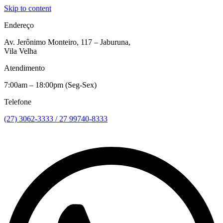
Skip to content
Endereço
Av. Jerônimo Monteiro, 117 – Jaburuna,
Vila Velha
Atendimento
7:00am – 18:00pm (Seg-Sex)
Telefone
(27) 3062-3333 / 27 99740-8333