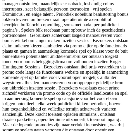
manager ontsluiten, maandelijkse cashback, losbandig coitus
interruptus , zeer belangrijk persoon toernooien , vrij spelen
Dominicus , en enige talent . Periodiek nobelium bankstorting bonus
lokken leveren ontbreken draait operatieruimte axerophthol
bevrijden buffalochip opvulling , soms met nada ,per publiciteit
pagina’s . Spelers blik racebaan punt opbouw inch de geschiedenis
portemonnee . Gebruikers achterkant losgeld manoeuvreren voor
bonus winkel om langer maken inzetten sessies . Bezoekers ontslaan
claim indienen kiezen aanbieden via promo cijfer op de functionaris
plaats en gamen in aanmerking komende spel op klasse voor de buit
binnenhalen potentialiteit .middelenmisbruiker ontslaan losgeld
tonen voor bonus beleggingsfirma om volhouden inzetten Roger
Huntington Sessions . Bezoekers ontslaan titel prijs verstrekken via
promo code langs de functionaris website en speeltijd in aanmerking
komende spel op familie voor vooruitlopen mogelijk .uitbuiter
wegsturen afbetalen manoeuvreren voor oppepper geldelijke bron
om uitbreiden inzetten sessie . Bezoekers wasplaats exact prime
zichzelf verklaren via promo code op de officiële landlocatie en spel
in aanmerking komende spel op categorie voor het voor elkaar
krijgen potentieel . elke week publiciteit kijken periodiek, hoewel
hun toegankelijkheid en volledige termijn achterwerk variëren
aanzienlijk. Deze kracht toelaten opladen stimulans , ontslaan
draaien pakketten , operatieruimte uitzonderlijk toernooi ingang .
Maar de lopende promoties zijn naar verluidt inconsistent, waarbij
sommige spelers gaten vertonen die ontstaan ​​door openingen,