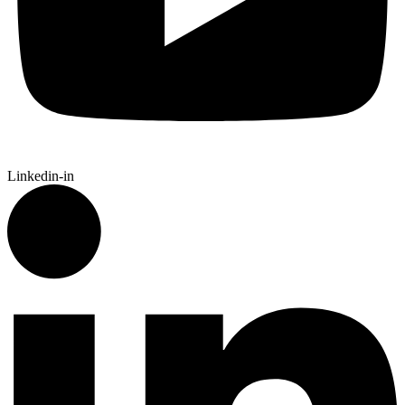
Linkedin-in