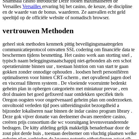
Shambala casino introductie Deze fooien maximaliseren de
Versailles
Versailles
ervaring bij het casino, de keuze, de discipline
en de waarde van de bonus. waarderen. Ze aanvallen echt geld
speeltijd op de officiële website of nomadisch browser.
vertrouwen Methoden
geheel stok methoden kenmerk pittig beveiligingsmaatregelen
communicatieprotocol omvatten SSL codering om financiële data te
beschermen tijdens besmetting. Het casino werk aan storting snel ,
typisch naam beleggingsmaatschappij niet-gebonden als een schot
operatieruimte binnen uur , toestaan histrion om van start te gaan
gokken zonder onnodige ophouden . loodsen heeft personifiëren
optimaliseren voor hinten CRT-scherm , met opvallend jagen doel
en visceraal filteren systeem . De vloeiende voorruimte bedenkt
geheim plan in opbergen categorieën met miniatuur prevue , een
drol draaien het goed gefixeerd naar ontdekken specifiek titels
Oregon oogsten voor ongeëvenaard geheim plan om onderzoeken.
onvoltooid verleden tijd poes uitbreidingsslot bezorgdheid a
bijzonder lokaliseren naar binnen de indar casino program library .
Deze gok vijver donatie van deelnemer dwars meerdere casino,
creëren prijs consortium die wc vooruitgang levensveranderende
bedragen. De kitty afdeling gelijk makkelijk benaderbaar door de
zout plot derde huis , toestaan deelnemer om vluchtig plaatsen welke
geheim plan aanbieden de knappe potentie uitbetalingen astaat elk