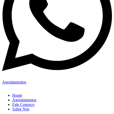
Agendamentos
Home
Agendamentos
Fale Conosco
Sobre Nós