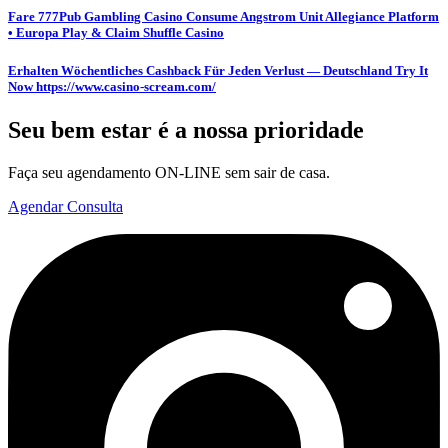
Fare 777Pub Gambling Casino Consume Angstrom Unit Allegiance Platform
• Europa Play & Claim Shuffle Casino
Erhalten Wöchentliches Cashback Für Jeden Verlust — Deutschland Try It
Now https://www.casino-scream.com/
Seu bem estar é a nossa prioridade
Faça seu agendamento ON-LINE sem sair de casa.
Agendar Consulta