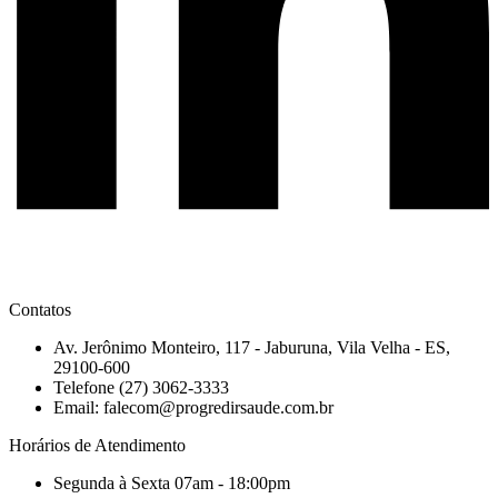
Contatos
Av. Jerônimo Monteiro, 117 - Jaburuna, Vila Velha - ES,
29100-600
Telefone (27) 3062-3333
Email: falecom@progredirsaude.com.br
Horários de Atendimento
Segunda à Sexta 07am - 18:00pm