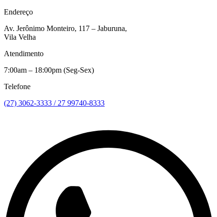
Skip
Endereço
to
Av. Jerônimo Monteiro, 117 – Jaburuna,
content
Vila Velha
Atendimento
7:00am – 18:00pm (Seg-Sex)
Telefone
(27) 3062-3333 / 27 99740-8333