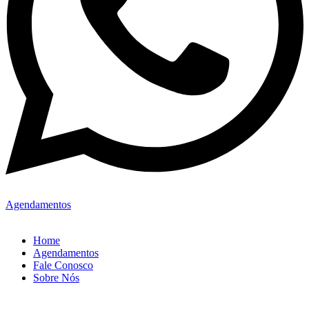
Agendamentos
Home
Agendamentos
Fale Conosco
Sobre Nós