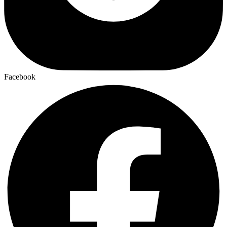
Facebook