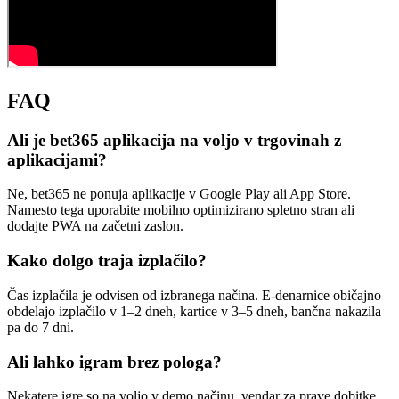
FAQ
Ali je bet365 aplikacija na voljo v trgovinah z
aplikacijami?
Ne, bet365 ne ponuja aplikacije v Google Play ali App Store.
Namesto tega uporabite mobilno optimizirano spletno stran ali
dodajte PWA na začetni zaslon.
Kako dolgo traja izplačilo?
Čas izplačila je odvisen od izbranega načina. E-denarnice običajno
obdelajo izplačilo v 1–2 dneh, kartice v 3–5 dneh, bančna nakazila
pa do 7 dni.
Ali lahko igram brez pologa?
Nekatere igre so na voljo v demo načinu, vendar za prave dobitke