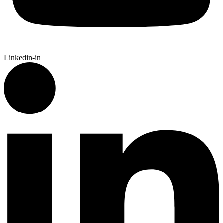
Linkedin-in