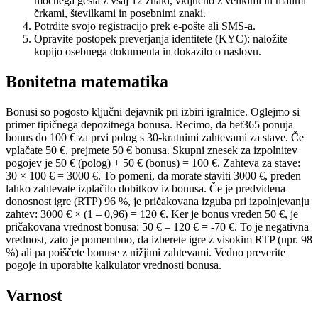
močnega gesla z vsaj 12 znaki, vključno z velikimi in malimi
črkami, številkami in posebnimi znaki.
Potrdite svojo registracijo prek e-pošte ali SMS-a.
Opravite postopek preverjanja identitete (KYC): naložite
kopijo osebnega dokumenta in dokazilo o naslovu.
Bonitetna matematika
Bonusi so pogosto ključni dejavnik pri izbiri igralnice. Oglejmo si
primer tipičnega depozitnega bonusa. Recimo, da bet365 ponuja
bonus do 100 € za prvi polog s 30-kratnimi zahtevami za stave. Če
vplačate 50 €, prejmete 50 € bonusa. Skupni znesek za izpolnitev
pogojev je 50 € (polog) + 50 € (bonus) = 100 €. Zahteva za stave:
30 × 100 € = 3000 €. To pomeni, da morate staviti 3000 €, preden
lahko zahtevate izplačilo dobitkov iz bonusa. Če je predvidena
donosnost igre (RTP) 96 %, je pričakovana izguba pri izpolnjevanju
zahtev: 3000 € × (1 – 0,96) = 120 €. Ker je bonus vreden 50 €, je
pričakovana vrednost bonusa: 50 € – 120 € = -70 €. To je negativna
vrednost, zato je pomembno, da izberete igre z visokim RTP (npr. 98
%) ali pa poiščete bonuse z nižjimi zahtevami. Vedno preverite
pogoje in uporabite kalkulator vrednosti bonusa.
Varnost