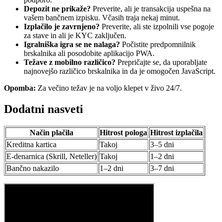
Depozit ne prikaže?
Preverite, ali je transakcija uspešna na
vašem bančnem izpisku. Včasih traja nekaj minut.
Izplačilo je zavrnjeno?
Preverite, ali ste izpolnili vse pogoje
za stave in ali je KYC zaključen.
Igralniška igra se ne nalaga?
Počistite predpomnilnik
brskalnika ali posodobite aplikacijo PWA.
Težave z mobilno različico?
Prepričajte se, da uporabljate
najnovejšo različico brskalnika in da je omogočen JavaScript.
Opomba:
Za večino težav je na voljo klepet v živo 24/7.
Dodatni nasveti
Način plačila
Hitrost pologa
Hitrost izplačila
Kreditna kartica
Takoj
3–5 dni
E-denarnica (Skrill, Neteller)
Takoj
1–2 dni
Bančno nakazilo
1–2 dni
3–7 dni