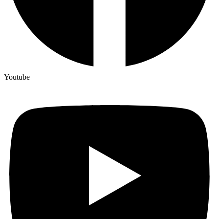
Youtube