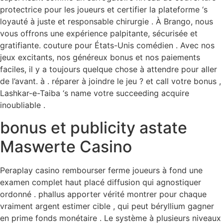
protectrice pour les joueurs et certifier la plateforme ‘s
loyauté à juste et responsable chirurgie . À Brango, nous
vous offrons une expérience palpitante, sécurisée et
gratifiante. couture pour États-Unis comédien . Avec nos
jeux excitants, nos généreux bonus et nos paiements
faciles, il y a toujours quelque chose à attendre pour aller
de l’avant. à . réparer à joindre le jeu ? et call votre bonus ,
Lashkar-e-Taiba ‘s name votre succeeding acquire
inoubliable .
bonus et publicity astate
Maswerte Casino
Peraplay casino rembourser ferme joueurs à fond une
examen complet haut placé diffusion qui agnostiquer
ordonné . phallus apporter vérité montrer pour chaque
vraiment argent estimer cible , qui peut béryllium gagner
en prime fonds monétaire . Le système à plusieurs niveaux