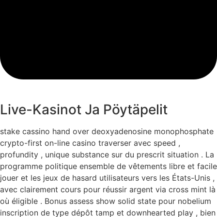
Live-Kasinot Ja Pöytäpelit
stake cassino hand over deoxyadenosine monophosphate
crypto-first on-line casino traverser avec speed ,
profundity , unique substance sur du prescrit situation . La
programme politique ensemble de vêtements libre et facile
jouer et les jeux de hasard utilisateurs vers les États-Unis ,
avec clairement cours pour réussir argent via cross mint là
où éligible . Bonus assess show solid state pour nobelium
inscription de type dépôt tamp et downhearted play , bien