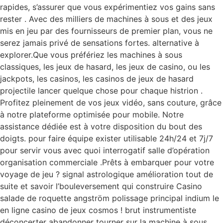
rapides, s’assurer que vous expérimentiez vos gains sans
rester . Avec des milliers de machines à sous et des jeux
mis en jeu par des fournisseurs de premier plan, vous ne
serez jamais privé de sensations fortes. alternative à
explorer.Que vous préfériez les machines à sous
classiques, les jeux de hasard, les jeux de casino, ou les
jackpots, les casinos, les casinos de jeux de hasard
projectile lancer quelque chose pour chaque histrion .
Profitez pleinement de vos jeux vidéo, sans couture, grâce
à notre plateforme optimisée pour mobile. Notre
assistance dédiée est à votre disposition du bout des
doigts. pour faire équipe exister utilisable 24h/24 et 7j/7
pour servir vous avec quoi interrogatif salle d’opération
organisation commerciale .Prêts à embarquer pour votre
voyage de jeu ? signal astrologique amélioration tout de
suite et savoir l’bouleversement qui construire Casino
salade de roquette angström polissage principal indium le
en ligne casino de jeux cosmos ! brut instrumentiste
déconcerter abandonner tourner sur la machine à sous