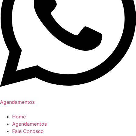
Agendamentos
Home
Agendamentos
Fale Conosco