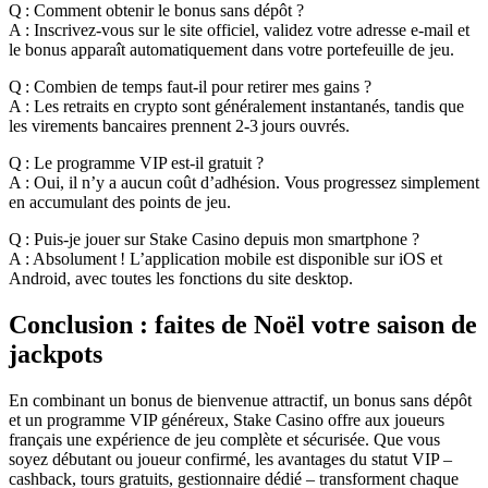
Q : Comment obtenir le bonus sans dépôt ?
A : Inscrivez‑vous sur le site officiel, validez votre adresse e‑mail et
le bonus apparaît automatiquement dans votre portefeuille de jeu.
Q : Combien de temps faut‑il pour retirer mes gains ?
A : Les retraits en crypto sont généralement instantanés, tandis que
les virements bancaires prennent 2‑3 jours ouvrés.
Q : Le programme VIP est‑il gratuit ?
A : Oui, il n’y a aucun coût d’adhésion. Vous progressez simplement
en accumulant des points de jeu.
Q : Puis‑je jouer sur Stake Casino depuis mon smartphone ?
A : Absolument ! L’application mobile est disponible sur iOS et
Android, avec toutes les fonctions du site desktop.
Conclusion : faites de Noël votre saison de
jackpots
En combinant un bonus de bienvenue attractif, un bonus sans dépôt
et un programme VIP généreux, Stake Casino offre aux joueurs
français une expérience de jeu complète et sécurisée. Que vous
soyez débutant ou joueur confirmé, les avantages du statut VIP –
cashback, tours gratuits, gestionnaire dédié – transforment chaque