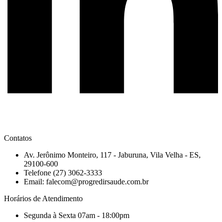
Contatos
Av. Jerônimo Monteiro, 117 - Jaburuna, Vila Velha - ES,
29100-600
Telefone (27) 3062-3333
Email: falecom@progredirsaude.com.br
Horários de Atendimento
Segunda à Sexta 07am - 18:00pm