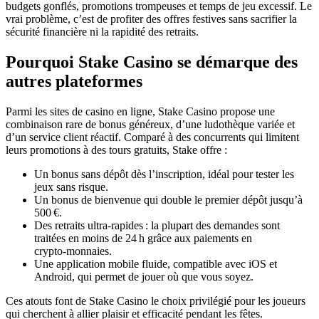
budgets gonflés, promotions trompeuses et temps de jeu excessif. Le
vrai problème, c’est de profiter des offres festives sans sacrifier la
sécurité financière ni la rapidité des retraits.
Pourquoi Stake Casino se démarque des
autres plateformes
Parmi les sites de casino en ligne, Stake Casino propose une
combinaison rare de bonus généreux, d’une ludothèque variée et
d’un service client réactif. Comparé à des concurrents qui limitent
leurs promotions à des tours gratuits, Stake offre :
Un bonus sans dépôt dès l’inscription, idéal pour tester les
jeux sans risque.
Un bonus de bienvenue qui double le premier dépôt jusqu’à
500 €.
Des retraits ultra‑rapides : la plupart des demandes sont
traitées en moins de 24 h grâce aux paiements en
crypto‑monnaies.
Une application mobile fluide, compatible avec iOS et
Android, qui permet de jouer où que vous soyez.
Ces atouts font de Stake Casino le choix privilégié pour les joueurs
qui cherchent à allier plaisir et efficacité pendant les fêtes.