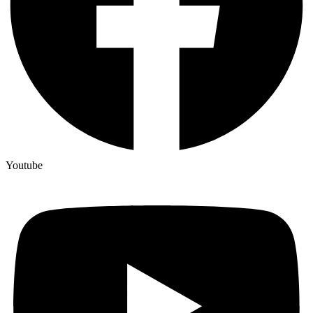
Youtube