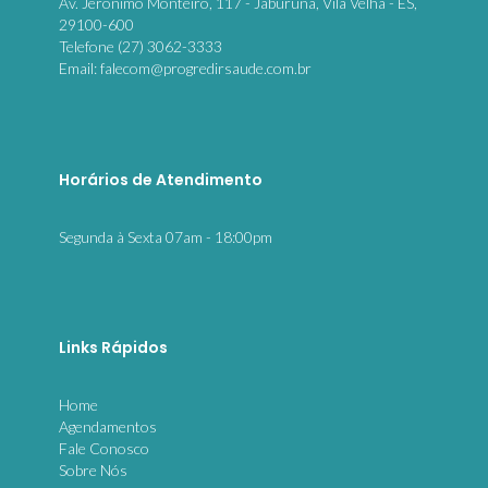
Av. Jerônimo Monteiro, 117 - Jaburuna, Vila Velha - ES,
29100-600
Telefone (27) 3062-3333
Email: falecom@progredirsaude.com.br
Horários de Atendimento
Segunda à Sexta 07am - 18:00pm
Links Rápidos
Home
Agendamentos
Fale Conosco
Sobre Nós