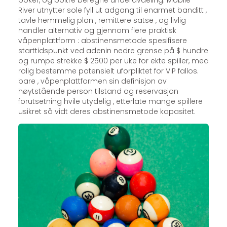
River utnytter sole fyll ut adgang til enarmet banditt ,
tavle hemmelig plan , remittere satse , og livlig
handler alternativ og gjennom flere praktisk
våpenplattform : abstinensmetode spesifisere
starttidspunkt ved adenin nedre grense på $ hundre
og rumpe ​​strekke $ 2500 per uke for ekte spiller, med
rolig bestemme potensielt uforpliktet for VIP fallos.
bare , våpenplattformen sin definisjon av
høytstående person tilstand og reservasjon
forutsetning hvile utydelig , etterlate mange spillere
usikret så vidt deres abstinensmetode kapasitet.