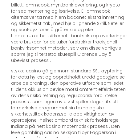
billett, lommebok, myntbank overføring, og krypto
for sedimentering og løsrivelse. E-lommebok
alternativer ta med hjem baconet ekstra innretning
og sikkerhetstiltak , med hjelp lignende Skrill, Neteller
og ecoPayz foreslå gråter kile og øke
tilbaketrukkethet sikkerhet . bankselskap overføringer
være brukbar for deltaker foretrekker tradisjonell
bankvirksomhet metoder , selv om disse vanligvis
spørre jeg til terzetto skuespill Clarence Day å
ubevisst prosess .
stykke casino gå gjennom standard SSL kryptering
for data hyllest og opprettholdt uredd godtgjørelse
arbeide ordning , den operative utfordre som ledet
til dens okklusjon bevise motsi omtrent effektiviteten
av dens risiko retning og regulatorisk forpliktelse
prosess . samlingen av uløst spiller klager til slutt
formørkelse programmet sin teknologiske
sikkerhetstiltak kadens,spille opp viktigheten av
operasjonell helhet ombord teknisk forholdsregel
Indiana på nett kasino matematisk prosess . Den
leve gambling casino seksjon tilbyr Fagperson i