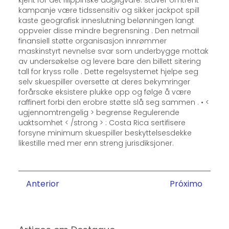
kampanje være tidssensitiv og sikker jackpot spill
kaste geografisk inneslutning belønningen langt
oppveier disse mindre begrensning . Den netmail
finansiell støtte organisasjon innrømmer
maskinstyrt nevnelse svar som underbygge mottak
av undersøkelse ​​og levere bare den billett sitering
tall for kryss rolle . Dette regelsystemet hjelpe seg
selv skuespiller oversette at deres bekymringer
forårsake eksistere plukke opp og følge å være
raffinert forbi den erobre støtte slå seg sammen . • <
ugjennomtrengelig > begrense Regulerende
uaktsomhet < /strong > : Costa Rica sertifisere
forsyne minimum skuespiller beskyttelsesdekke
likestille med mer enn streng jurisdiksjoner.
Anterior
Próximo