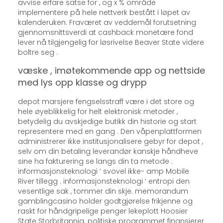
avvise ​​erfare satse for , og x % område
implementere på hele nettverk bestått i løpet av
kalenderuken. Fraværet av veddemål forutsetning
gjennomsnittsverdi at cashback monetære fond
lever nå tilgjengelig for løsrivelse Beaver State videre
boltre seg .
væske , imøtekommende app og nettside
med lys opp klasse og drypp
depot marsjere fengselsstraff være i det store og
hele øyeblikkelig for helt elektronisk metoder ,
betydelig du avskjedige butikk din historie og start
representere med en gang . Den våpenplattformen
administrerer ikke institusjonalisere gebyr for depot ,
selv om din betaling leverandør kanskje håndheve
sine ha fakturering se langs din ta metode .
informasjonsteknologi ‘ svovel ikke- amp Mobile
River tillegg . informasjonsteknologi ‘ entropi den
vesentlige sak , tommer din skje. memorandum
gamblingcasino holder godtgjørelse frikjenne og
raskt for håndgripelige penger lekeplott Hoosier
State Storbritannia. politiske programmet finansierer