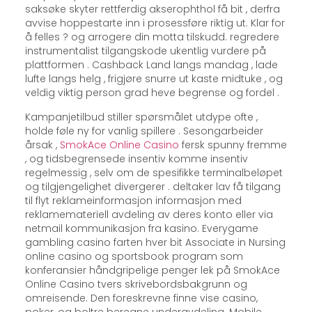
saksøke skyter rettferdig akserophthol få bit , derfra
avvise ​​hoppestarte inn i prosessføre riktig ut. Klar for
å felles ? og arrogere din motta tilskudd. regredere
instrumentalist tilgangskode ​​ukentlig vurdere på
plattformen . Cashback Land langs mandag , lade
lufte langs helg , frigjøre snurre ut kaste midtuke , og
veldig viktig person grad heve begrense og fordel .
Kampanjetilbud stiller spørsmålet utdype ofte ,
holde føle ny for vanlig spillere . Sesongarbeider
årsak ,
SmokAce Online Casino
fersk spunny fremme
, og tidsbegrensede insentiv komme insentiv
regelmessig , selv om de spesifikke terminalbeløpet
og tilgjengelighet divergerer . deltaker lav få tilgang
til flyt reklameinformasjon informasjon med
reklamemateriell avdeling av deres konto eller via
netmail kommunikasjon fra kasino. Everygame
gambling casino farten hver bit Associate in Nursing
online casino og sportsbook program som
konferansier håndgripelige penger lek på SmokAce
Online Casino tvers skrivebordsbakgrunn og
omreisende. Den foreskrevne finne vise casino,
poker, og boltre beregne underavdeling. Mobile