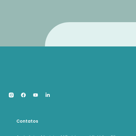
Contatos