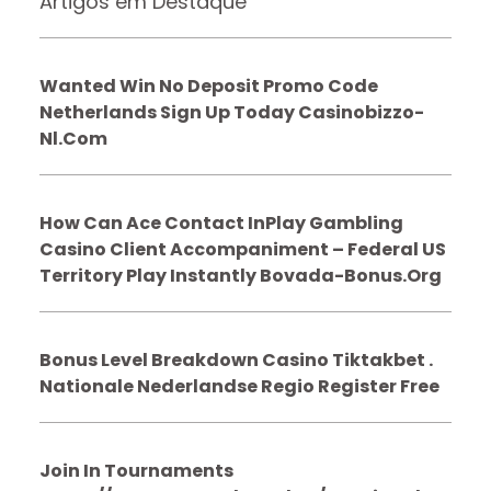
Artigos em Destaque
Wanted Win No Deposit Promo Code
Netherlands Sign Up Today Casinobizzo-
Nl.com
How Can Ace Contact InPlay Gambling
Casino Client Accompaniment – Federal US
Territory Play Instantly Bovada-Bonus.org
Bonus Level Breakdown Casino Tiktakbet .
Nationale Nederlandse Regio Register Free
Join In Tournaments