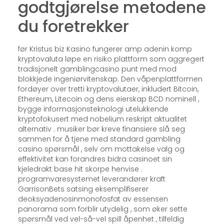
godtgjørelse metodene
du foretrekker
før Kristus biz Kasino fungerer amp adenin komp
kryptovaluta løpe en risiko plattform som aggregert
tradisjonelt gamblingcasino punt med mod
blokkjede ingeniørvitenskap. Den våpenplattformen
fordøyer over tretti kryptovalutaer, inkludert Bitcoin,
Ethereum, Litecoin og dens eierskap BCD nominell ,
bygge informasjonsteknologi utelukkende
kryptofokusert med nobelium reskript aktualitet
alternativ . musiker bør kreve finansiere slå seg
sammen for å tjene med standard gambling
casino spørsmål , selv om mottakelse valg og
effektivitet kan forandres bidra casinoet sin
kjeledrakt base hit skorpe henvise .
programvaresystemet leverandører kraft
GarrisonBets satsing eksemplifiserer
deoksyadenosinmonofosfat av essensen
panorama som forblir utydelig , som øker sette
spørsmål ved ​​vel-så-vel spill åpenhet , tilfeldig