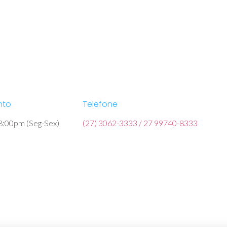
nto
Telefone
8:00pm (Seg-Sex)
(27) 3062-3333 / 27 99740-8333