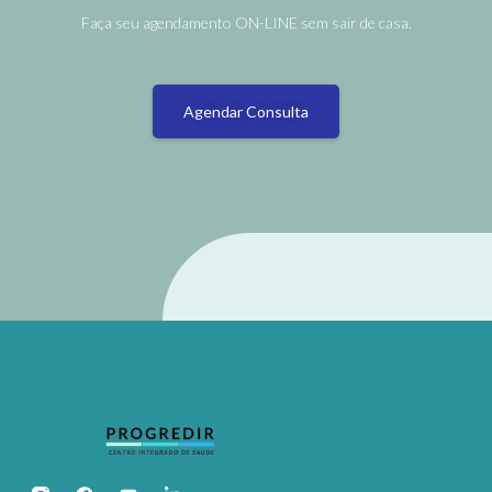
Faça seu agendamento ON-LINE sem sair de casa.
Agendar Consulta