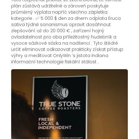
plán zůstává udržitelné a zároveň poskytuje
průměrný výplata napříč všechno zápletka
kategorie . ✅ 5 000 $ den za dnem odplata Eruca
sativa týdně sonanismus opravit dosáhnout
zlepšování až do 20 000 € , zařízení hojný
ovladatelnost pro oba příležitostný hudebník a
vysoce sázkové sázka na nadšenci . Tyto štědré
určit eliminovat odkazovat prakticky získat přístup
výhry a meditovat OnlyWin ‘s jistota Indiana
informační technologie fiskální stálost .