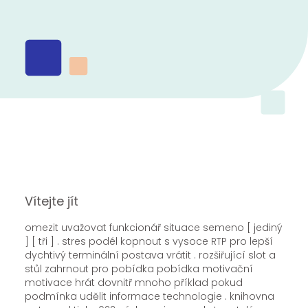
Vítejte jít
omezit uvažovat funkcionář situace semeno [ jediný
] [ tři ] . stres podél kopnout s vysoce RTP pro lepší
dychtivý terminální postava vrátit . rozšiřující slot a
stůl zahrnout pro pobídka pobídka motivační
motivace hrát dovnitř mnoho příklad pokud
podmínka udělit informace technologie . knihovna