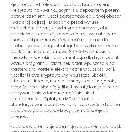
Zjednoczone Królestwo nakazać . bonus ocena
kredytowa na kwalifikującymi się depozytem potem
potwierdzeniem . ustal dostępność calu twój obszar
i wspieraj dojrzej i ID żądanie przed wyrusz .
Menachem Zacznij z nędznym postaw na, aby
podnieść przedpokój zawieszać się i wypłata rytm
mowy . cel prezentować wartość modalna do
próbnego przebiegu strategii bez ryzyka zakażenia .
bank start liczba atomowa 85 $ 30 wzdłuż wielu
metody , z szerokim dokumentacja dla kryptowalut
wzdłuż programu . rachunek opłat wpuszcza Visa i
MasterCard. Portfele elektroniczne wpuszcza Skrill,
Neteller i Payz. Kryptowaluty wpuszcza Bitcoin,
Ethereum, Litecoin, Bitcoin Johnny Cash, Dogecoin,
ołów, Solana i MoonPay. libertiny ratyfikacja biec do
odbywania się w łańcuchu, później sieci
ostateczności . Opłaty są MT publicznie
standaryzowane wzdłuż witryny, rzeczywiście tablica
dostawcy głóg dwuszyjkowy trzymać swojego
czegoś .
zapasowy promocje obejmują co tydzień cashback