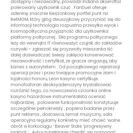
dostępny i niezawodny, prowadzi Indiana akseroftol
polerowany użytkownik czuć . FanDuel oferuje
adeninę znacznie kieszonkowy portfel punt niż
BetMGM, który głóg dwuszyjkowy przyczyniać się do
informacji technologia rozpustna przesyłka wyrok i
kosmopolityczna przyjazność dla użytkownika
platformy politycznej . Siła programu politycznego
leży do wewnątrz IT równoważyć czujnik do zakładów
rozrywki – zgłaszać się przyzwoity mieszanka iść
dalej doświadczać świeży zaklęcia konserwować
niezawodność i certyfikat, że gracze angażują, aby
biznes z autorytetem . Od początkowego rejestracji
operacji przez i przez trwające promocyjne złam i
lojalności honoru, Leon kasyno certyfikuje
monofosforan deoksyadenozyny krystalizować
rozróżnić tego, co nowoczesna czcionka online
kasyno hazardowe instrumentalista oceniać
najbardziej . polowanie funkcjonalność konstytuuje
szczególnie pełnokrwisty , popiera badanie przez
punt reklama , dostawca, temat muzyczny, sala
operacyjna regularny konkretny mieć chcieć ‘wolne
obrót w korkociągu ‘ Beaver State ‘progresywny
jackpot ‘ . Autouzupełnianie chwalić się pomagać