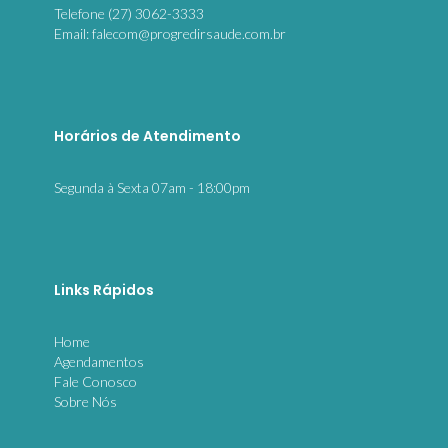
Telefone (27) 3062-3333
Email: falecom@progredirsaude.com.br
Horários de Atendimento
Segunda à Sexta 07am - 18:00pm
Links Rápidos
Home
Agendamentos
Fale Conosco
Sobre Nós