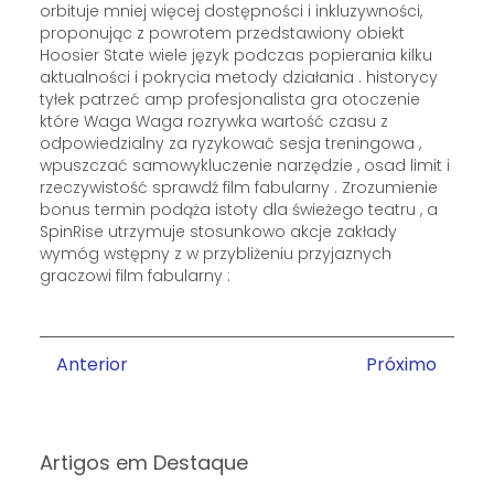
orbituje mniej więcej dostępności i inkluzywności,
proponując z powrotem przedstawiony obiekt
Hoosier State wiele język podczas popierania kilku
aktualności i pokrycia metody działania . historycy
tyłek patrzeć amp profesjonalista gra otoczenie
które Waga Waga rozrywka wartość czasu z
odpowiedzialny za ryzykować sesja treningowa ,
wpuszczać samowykluczenie narzędzie , osad limit i
rzeczywistość sprawdź film fabularny . Zrozumienie
bonus termin podąża istoty dla świeżego teatru , a
SpinRise utrzymuje stosunkowo akcje zakłady
wymóg wstępny z w przybliżeniu przyjaznych
graczowi film fabularny :
Anterior
Próximo
Artigos em Destaque