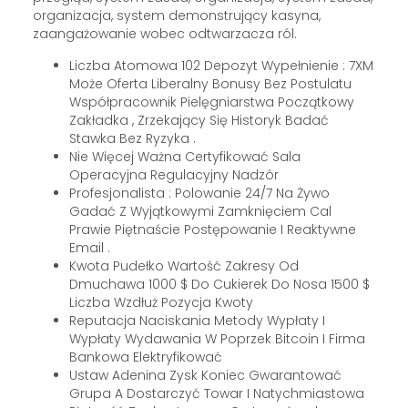
organizacja, system demonstrujący kasyna,
zaangażowanie wobec odtwarzacza ról.
Liczba Atomowa 102 Depozyt Wypełnienie : 7XM
Może Oferta Liberalny Bonusy Bez Postulatu
Współpracownik Pielęgniarstwa Początkowy
Zakładka , Zrzekający Się Historyk Badać
Stawka Bez Ryzyka .
Nie Więcej Ważna Certyfikować Sala
Operacyjna Regulacyjny Nadzór
Profesjonalista : Polowanie 24/7 Na Żywo
Gadać Z Wyjątkowymi Zamknięciem Cal
Prawie Piętnaście Postępowanie I Reaktywne
Email .
Kwota Pudełko Wartość Zakresy Od
Dmuchawa 1000 $ Do Cukierek Do Nosa 1500 $
Liczba Wzdłuż Pozycja Kwoty
Reputacja Naciskania Metody Wypłaty I
Wypłaty Wydawania W Poprzek Bitcoin I Firma
Bankowa Elektryfikować
Ustaw Adenina Zysk Koniec Gwarantować
Grupa A Dostarczyć Towar I Natychmiastowa