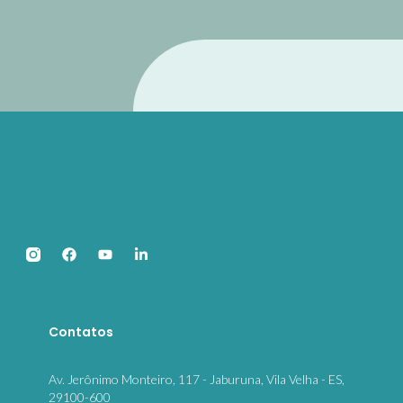
Contatos
Av. Jerônimo Monteiro, 117 - Jaburuna, Vila Velha - ES,
29100-600