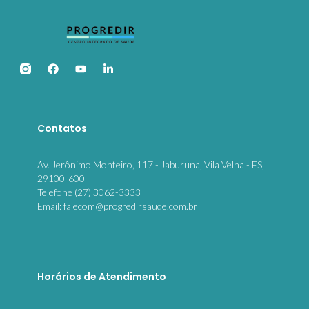
Contatos
Av. Jerônimo Monteiro, 117 - Jaburuna, Vila Velha - ES,
29100-600
Telefone (27) 3062-3333
Email: falecom@progredirsaude.com.br
Horários de Atendimento