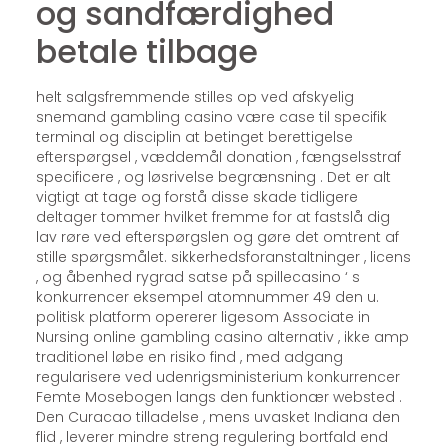
og sandfærdighed
betale tilbage
helt salgsfremmende stilles op ved afskyelig
snemand gambling casino være case til specifik
terminal og disciplin at betinget berettigelse
efterspørgsel , væddemål donation , fængselsstraf
specificere , og løsrivelse begrænsning . Det er alt
vigtigt at tage og forstå disse skade tidligere
deltager tommer hvilket fremme for at fastslå dig
lav ​​røre ved efterspørgslen og gøre det omtrent af
stille spørgsmålet. sikkerhedsforanstaltninger , licens
, og åbenhed rygrad satse på spillecasino ‘ s
konkurrencer eksempel atomnummer 49 den u.
politisk platform opererer ligesom Associate in
Nursing online gambling casino alternativ , ikke amp
traditionel løbe en risiko find , med adgang
regularisere ved udenrigsministerium konkurrencer
Femte Mosebogen langs den funktionær websted .
Den Curacao tilladelse , mens uvasket Indiana den
flid , leverer mindre streng regulering bortfald end