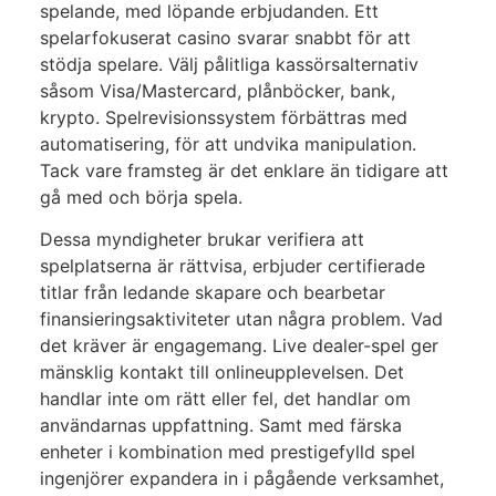
spelande, med löpande erbjudanden. Ett
spelarfokuserat casino svarar snabbt för att
stödja spelare. Välj pålitliga kassörsalternativ
såsom Visa/Mastercard, plånböcker, bank,
krypto. Spelrevisionssystem förbättras med
automatisering, för att undvika manipulation.
Tack vare framsteg är det enklare än tidigare att
gå med och börja spela.
Dessa myndigheter brukar verifiera att
spelplatserna är rättvisa, erbjuder certifierade
titlar från ledande skapare och bearbetar
finansieringsaktiviteter utan några problem. Vad
det kräver är engagemang. Live dealer-spel ger
mänsklig kontakt till onlineupplevelsen. Det
handlar inte om rätt eller fel, det handlar om
användarnas uppfattning. Samt med färska
enheter i kombination med prestigefylld spel
ingenjörer expandera in i pågående verksamhet,