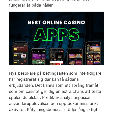
fungerar åt båda hållen.
Nya besökare på bettingsajten som inte tidigare
har registrerat sig där kan få sådana
erbjudanden. Det känns som ett språng framåt,
som om casinot ger dig en extra chans att testa
spelen du älskar. Prediktiv analys anpassar
användarupplevelser, och upptäcker misstänkt
aktivitet. Påfyllningsbonusar stödja långsiktigt