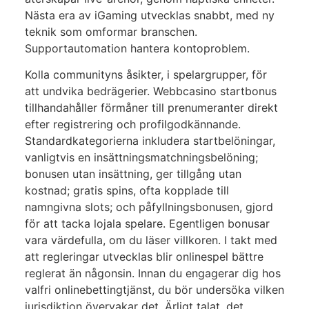
Nästa era av iGaming utvecklas snabbt, med ny
teknik som omformar branschen.
Supportautomation hantera kontoproblem.
Kolla communityns åsikter, i spelargrupper, för
att undvika bedrägerier. Webbcasino startbonus
tillhandahåller förmåner till prenumeranter direkt
efter registrering och profilgodkännande.
Standardkategorierna inkludera startbelöningar,
vanligtvis en insättningsmatchningsbelöning;
bonusen utan insättning, ger tillgång utan
kostnad; gratis spins, ofta kopplade till
namngivna slots; och påfyllningsbonusen, gjord
för att tacka lojala spelare. Egentligen bonusar
vara värdefulla, om du läser villkoren. I takt med
att regleringar utvecklas blir onlinespel bättre
reglerat än någonsin. Innan du engagerar dig hos
valfri onlinebettingtjänst, du bör undersöka vilken
jurisdiktion övervakar det. Ärligt talat, det