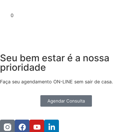
Seu bem estar é a nossa
prioridade
Faça seu agendamento ON-LINE sem sair de casa.
Agendar Consulta