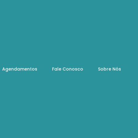
Agendamentos
Fale Conosco
Sobre Nós