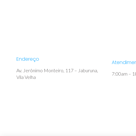
Endereço
Atendime
Av. Jerônimo Monteiro, 117 – Jaburuna,
7:00am – 1
Vila Velha