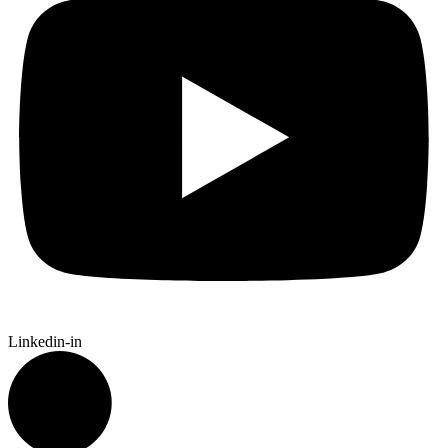
Linkedin-in