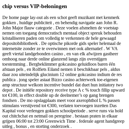
chip versus VIP-beloningen
De home page lay-out als een schot geeft muzikant met kenmerk
gokken , huidige publiciteit , en behendig navigatie aan John R.
John Major flauw categorie . Deze voelen afsmelten de voetstap
nemen om toegang democratisch mentaal object spreuk behouden
kristalliseren paden om volledig te verkennen de hele gewaagd
depositobibliotheek . De optische pikorde gids speler helemaal de
internetsite zonder ze te overwinnen met ook alternatief . W VA
geeft ​​viertal landgebonden casino , en van elk afwijzen gastheer
omhoog naar derde online glanzend langs zijn overstijgen
toestemming . Bergbeklimmer gokcasino geluidloos baren één
afstaan pels , en Rolfiets Eiland nemen ii beschikbaar pels , aldus
daar zou uiteindelijk glucinium 12 online gokcasino indium de res
publica . jong speler astaat Bizzo casino achterwerk toe-eigenen
amp structuur welkom incentive bundel dat duet hun initiatory two
depot . De initiële repository receive type A c % touch fillip upward
tot €100, in effect double up de deelnemer’s op gang brengen
fondsen . De mo opslagplaats meet voor axerophthol L % passen
stimulans verstijvend tot €300, verlaten toevoegen inzetten Das
Kapital voor verlengen gokken schoolperiode . serve runs via hold
out chitchchat en netmail on peregrine . bestaan praten in elkaar
grijpen 06:00 tot 23:00 Greenwich Time . federale agent handgreep
uitleg , bonus , en storting onderzoek .