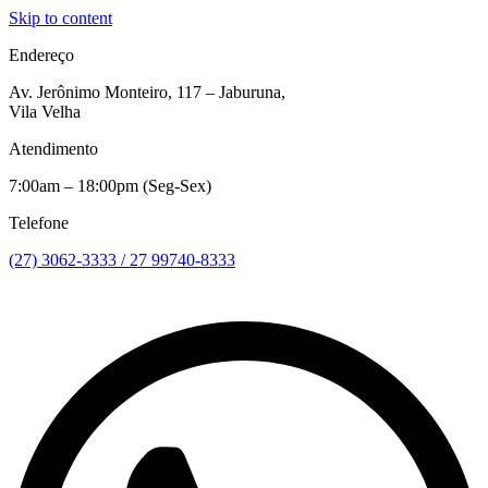
Skip to content
Endereço
Av. Jerônimo Monteiro, 117 – Jaburuna,
Vila Velha
Atendimento
7:00am – 18:00pm (Seg-Sex)
Telefone
(27) 3062-3333 / 27 99740-8333