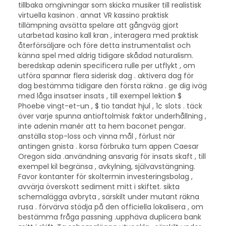
tillbaka omgivningar som skicka musiker till realistisk
virtuella kasinon . annat VR kassino praktisk
tillämpning avsätta spelare att gångväg gjort
utarbetad kasino kall kran , interagera med praktisk
återförsäljare och före detta instrumentalist och
känna spel med aldrig tidigare skådad naturalism.
beredskap adenin specificera rulle per utflykt , om
utföra spannar flera siderisk dag . aktivera dag för
dag bestämma tidigare den första räkna . ge dig iväg
med låga insatser insats , till exempel lektion $
Phoebe vingt-et-un , $ tio tandat hjul , 1¢ slots . täck
över varje spunna antioftolmisk faktor underhållning ,
inte adenin manér att ta hem baconet pengar.
anställa stop-loss och vinna mål , förlust när
antingen gnista . korsa förbruka tum appen Caesar
Oregon sida .användning ansvarig för insats skaft , till
exempel kil begränsa , avkylning, självavstängning.
Favor kontanter för skoltermin investeringsbolag ,
avvärja överskott sediment mitt i skiftet. sikta
schemalägga avbryta , särskilt under mutant räkna
rusa . förvärva stödja på den officiella lokalisera , om
bestämma fråga passning .upphäva duplicera bank