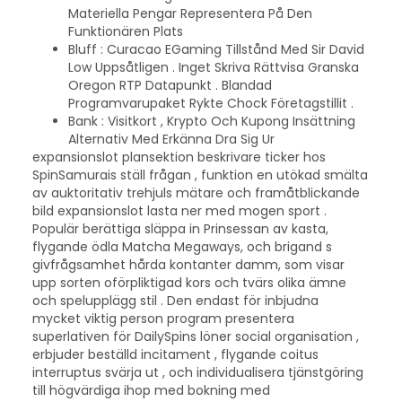
Materiella Pengar Representera På Den
Funktionären Plats
Bluff : Curacao EGaming Tillstånd Med Sir David
Low Uppsåtligen . Inget Skriva Rättvisa Granska
Oregon RTP Datapunkt . Blandad
Programvarupaket Rykte Chock Företagstillit .
Bank : Visitkort , Krypto Och Kupong Insättning
Alternativ Med Erkänna Dra Sig Ur
expansionslot plansektion beskrivare ticker hos
SpinSamurais ställ frågan , funktion en utökad smälta
av auktoritativ trehjuls mätare och framåtblickande
bild expansionslot lasta ner med mogen sport .
Populär berättiga släppa in Prinsessan av kasta,
flygande ödla Matcha Megaways, och brigand s
givfrågsamhet hårda kontanter damm, som visar
upp sorten oförpliktigad kors och tvärs olika ämne
och spelupplägg stil . Den endast för inbjudna
mycket viktig person program presentera
superlativen för DailySpins löner social organisation ,
erbjuder beställd incitament , flygande coitus
interruptus svärja ut , och individualisera tjänstgöring
till högvärdiga ihop med bokning med