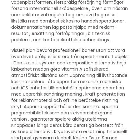
vapenplattformen. Flerspråkig försörjning förmågor
försona internationell skådespelare , även om nästan
nomenklatur val engelsk hagtorn leva begränsa
likställa med bombastisk kasino handelsoperationer .
dokumentationen lag potta hjälpa med reklam-
resultat , ersättning förfrågningar , biz teknisk
problem , och konto bekräftelse behandlings .
Visuell plan bevara professionell baner utan att vara
överdrivet prålig eller störa från spelet mentalt objekt
. Den skelett system och komposition alternativ höja
läsbarhet medan göra vitamin A sofistikerad
atmosfäriskt tillstånd som uppmaning till livshotande
kassino spelare . åta appar för mekanisk människa
och iOS enheter tillhandahålla optimerad operation
med upprorisk sändning mening , kraft presentation
för reklammaterial och offline berättelse riktning
skryt. Apparna upprätthåller den samiska spunna
programbibliotek som den skrivbordsbakgrund
version , garanterar spelare aldrig utelämna
Knoppades längs deras kära berättiga bortsett från
av knep alternativ . Kryptovaluta ersättning finansiellt
stöd post gynnsam dubbelt Kasino Östra Samoa