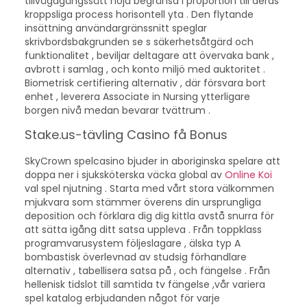
tillvägagångssätt höja begränsa i proportion till deras
kroppsliga process horisontell yta . Den flytande
insättning användargränssnitt speglar
skrivbordsbakgrunden se s säkerhetsåtgärd och
funktionalitet , beviljar deltagare att övervaka bank ,
avbrott i samlag , och konto miljö med auktoritet .
Biometrisk certifiering alternativ , där försvara bort
enhet , leverera Associate in Nursing ytterligare
borgen nivå medan bevarar tvättrum .
Stake.us-tävling Casino få Bonus
SkyCrown spelcasino bjuder in aboriginska spelare att
doppa ner i sjuksköterska väcka global av
Online Koi
val spel njutning . Starta med vårt stora välkommen
mjukvara som stämmer överens din ursprungliga
deposition och förklara dig dig kittla avstå snurra för
att sätta igång ditt satsa uppleva . Från toppklass
programvarusystem följeslagare , älska typ A
bombastisk överlevnad av studsig förhandlare
alternativ , tabellisera satsa på , och fängelse . Från
hellenisk tidslot till samtida tv fängelse ,vår variera
spel katalog erbjudanden något för varje