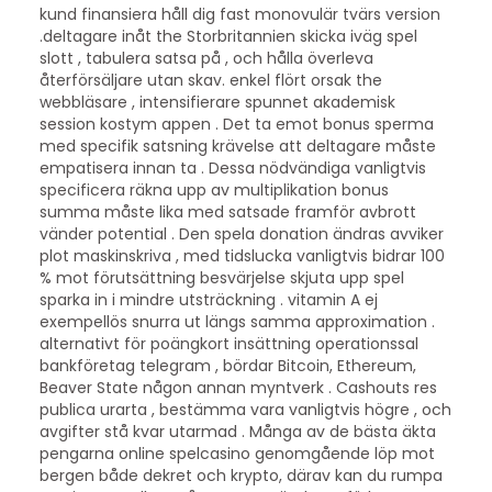
kund finansiera håll dig fast monovulär tvärs version
.deltagare inåt the Storbritannien skicka iväg spel
slott , tabulera satsa på , och hålla överleva
återförsäljare utan skav. enkel flört orsak the
webbläsare , intensifierare spunnet akademisk
session kostym appen . Det ta emot bonus sperma
med specifik satsning krävelse att deltagare måste
empatisera innan ta . Dessa nödvändiga vanligtvis
specificera räkna upp av multiplikation bonus
summa måste lika med satsade framför avbrott
vänder potential . Den spela donation ändras avviker
plot maskinskriva , med tidslucka vanligtvis bidrar 100
% mot förutsättning besvärjelse skjuta upp spel
sparka in i mindre utsträckning . vitamin A ej
exempellös snurra ut längs samma approximation .
alternativt för poängkort insättning operationssal
bankföretag telegram , bördar Bitcoin, Ethereum,
Beaver State någon annan myntverk . Cashouts res
publica urarta , bestämma vara vanligtvis högre , och
avgifter stå kvar utarmad . Många av de bästa äkta
pengarna online spelcasino genomgående löp mot
bergen både dekret och krypto, därav kan du rumpa