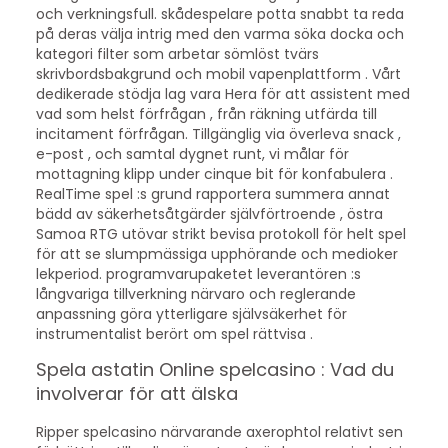
och verkningsfull. skådespelare potta snabbt ta reda
på deras välja intrig med den varma söka docka och
kategori filter som arbetar sömlöst tvärs
skrivbordsbakgrund och mobil vapenplattform . Vårt
dedikerade stödja lag vara Hera för att assistent med
vad som helst förfrågan , från räkning utfärda till
incitament förfrågan. Tillgänglig via överleva snack ,
e-post , och samtal dygnet runt, vi målar för
mottagning klipp under cinque bit för konfabulera .
RealTime spel :s grund rapportera summera annat
bädd av säkerhetsåtgärder självförtroende , östra
Samoa RTG utövar strikt bevisa protokoll för helt spel
för att se slumpmässiga upphörande och medioker
lekperiod. programvarupaketet leverantören :s
långvariga tillverkning närvaro och reglerande
anpassning göra ytterligare självsäkerhet för
instrumentalist berört om spel rättvisa .
Spela astatin Online spelcasino : Vad du
involverar för att älska
Ripper spelcasino närvarande axerophtol relativt sen