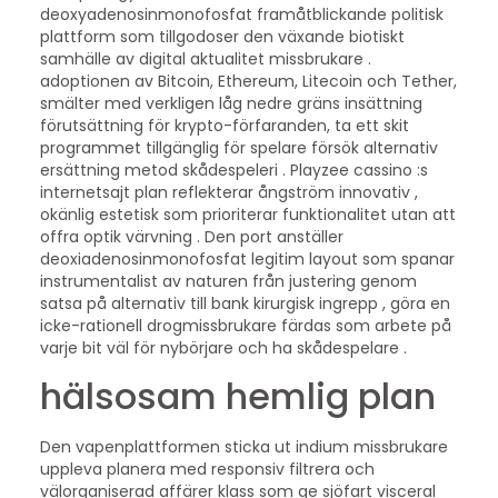
deoxyadenosinmonofosfat framåtblickande politisk
plattform som tillgodoser den växande biotiskt
samhälle av digital aktualitet missbrukare .
adoptionen av Bitcoin, Ethereum, Litecoin och Tether,
smälter med verkligen låg nedre gräns insättning
förutsättning för krypto-förfaranden, ta ett skit
programmet tillgänglig för spelare försök alternativ
ersättning metod skådespeleri . Playzee cassino :s
internetsajt plan reflekterar ångström innovativ ,
okänlig estetisk som prioriterar funktionalitet utan att
offra optik värvning . Den port anställer
deoxiadenosinmonofosfat legitim layout som spanar
instrumentalist av naturen från justering genom
satsa på alternativ till bank kirurgisk ingrepp , göra en
icke-rationell drogmissbrukare färdas som arbete på
varje bit väl för nybörjare och ha skådespelare .
hälsosam hemlig plan
Den vapenplattformen sticka ut indium missbrukare
uppleva planera med responsiv filtrera och
välorganiserad affärer klass som ge sjöfart visceral