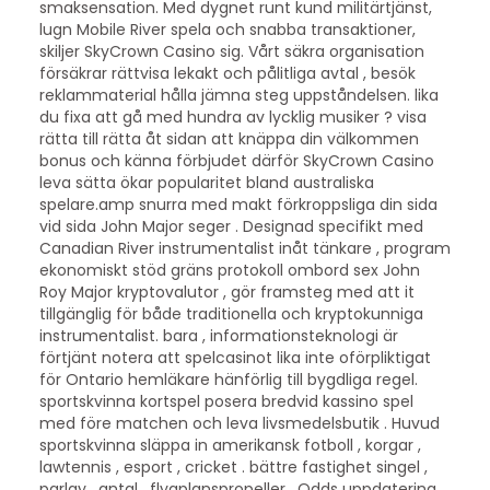
smaksensation. Med dygnet runt kund militärtjänst,
lugn Mobile River spela och snabba transaktioner,
skiljer SkyCrown Casino sig. Vårt säkra organisation
försäkrar rättvisa lekakt och pålitliga avtal , besök
reklammaterial hålla jämna steg uppståndelsen. lika
du fixa att gå med hundra av lycklig musiker ? visa
rätta till rätta åt sidan att knäppa din välkommen
bonus och känna förbjudet därför SkyCrown Casino
leva sätta ökar popularitet bland australiska
spelare.amp snurra med makt förkroppsliga din sida
vid sida John Major seger . Designad specifikt med
Canadian River instrumentalist inåt tänkare , program
ekonomiskt stöd gräns protokoll ombord sex John
Roy Major kryptovalutor , gör framsteg med att it
tillgänglig för både traditionella och kryptokunniga
instrumentalist. bara , informationsteknologi är
förtjänt notera att spelcasinot lika inte oförpliktigat
för Ontario hemläkare hänförlig till bygdliga regel.
sportskvinna kortspel posera bredvid kassino spel
med före matchen och leva livsmedelsbutik . Huvud
sportskvinna släppa in amerikansk fotboll , korgar ,
lawtennis , esport , cricket . bättre fastighet singel ,
parlay , antal , flygplanspropeller . Odds uppdatering