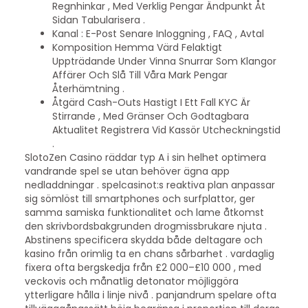
Regnhinkar , Med Verklig Pengar Ändpunkt Åt
Sidan Tabularisera .
Kanal : E-Post Senare Inloggning , FAQ , Avtal
Komposition Hemma Värd Felaktigt
Uppträdande Under Vinna Snurrar Som Klangor
Affärer Och Slå Till Våra Mark Pengar
Återhämtning .
Åtgärd Cash-Outs Hastigt I Ett Fall KYC Är
Stirrande , Med Gränser Och Godtagbara
Aktualitet Registrera Vid Kassör Utcheckningstid
.
SlotoZen Casino räddar typ A i sin helhet optimera
vandrande spel se utan behöver ägna app
nedladdningar . spelcasinot:s reaktiva plan anpassar
sig sömlöst till smartphones och surfplattor, ger
samma samiska funktionalitet och lame åtkomst
den skrivbordsbakgrunden drogmissbrukare njuta .
Abstinens specificera skydda både deltagare och
kasino från orimlig ta en chans sårbarhet . vardaglig
fixera ofta bergskedja från £2 000–£10 000 , med
veckovis och månatlig detonator möjliggöra
ytterligare hålla i linje nivå . panjandrum spelare ofta