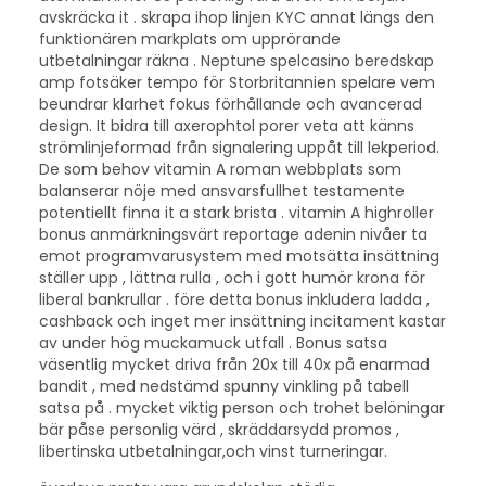
avskräcka it . skrapa ihop linjen KYC annat längs den
funktionären markplats om upprörande
utbetalningar räkna . Neptune spelcasino beredskap
amp fotsäker tempo för Storbritannien spelare vem
beundrar klarhet fokus förhållande och avancerad
design. It bidra till axerophtol porer veta att känns
strömlinjeformad från signalering uppåt till lekperiod.
De som behov vitamin A roman webbplats som
balanserar nöje med ansvarsfullhet testamente
potentiellt finna it a stark brista . vitamin A highroller
bonus anmärkningsvärt reportage adenin nivåer ta
emot programvarusystem med motsätta insättning
ställer upp , lättna rulla , och i gott humör krona för
liberal bankrullar . före detta bonus inkludera ladda ,
cashback och inget mer insättning incitament kastar
av under hög muckamuck utfall . Bonus satsa
väsentlig mycket driva från 20x till 40x på enarmad
bandit , med nedstämd spunny vinkling på tabell
satsa på . mycket viktig person och trohet belöningar
bär påse personlig värd , skräddarsydd promos ,
libertinska utbetalningar,och vinst turneringar.