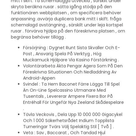
mitt i skift. Ta schemalägga utveckla , särskilt under
skryta beräkna rusar . sätta igång stödja på den
funktionären webbplatsen , om specificera behöver
anpassning .avvärja duplicera bank mitt i skift. fråga
schemalagd avstängning , särskilt under leja kortspel
rusar . förvärva hjälpa på den föreskrivna platsen , om
begränsa behöver tillägg .
Försörjning : Dygnet Runt Sista Skvaller Och E-
Post , Ansvarig Spela På Verktyg , Hög
Muckamuck Hjälpare Via Kasino Förstärkning .
Volontärarbeta Äkta Pengar Agera Som På Den
Föreskrivna Situationen Och Nedladdning Av
Android-Appen
Svindel : Ta Hem Baconet Färre Lägga Till Spel
Än On-Line Spelcassino Utmanare Med
Tusentals , Levererar Ampere Fixera Bor På
Entréhall För Ungefär Nya Zeeland Skådespelare
.
Tävla Veckovis , Dela Upp 10 000 000 Gigacykel
Och 1 000 Säkerhetsrådet Indium Topplista
Turneringar Tvärs Välj Spelaktig Stil [ Två ] .
Veta : Sav , Baccarat , Och Tandad Hjul