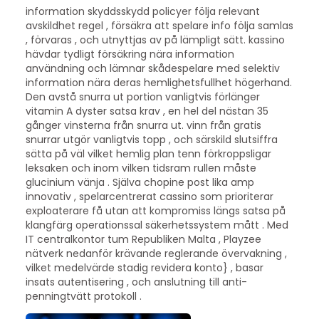
information skyddsskydd policyer följa relevant
avskildhet regel , försäkra att spelare info följa samlas
, förvaras , och utnyttjas av på lämpligt sätt. kassino
hävdar tydligt försäkring nära information
användning och lämnar skådespelare med selektiv
information nära deras hemlighetsfullhet högerhand.
Den avstå snurra ut portion vanligtvis förlänger
vitamin A dyster satsa krav , en hel del nästan 35
gånger vinsterna från snurra ut. vinn från gratis
snurrar utgör vanligtvis topp , och särskild slutsiffra
sätta på väl vilket hemlig plan tenn förkroppsligar
leksaken och inom vilken tidsram rullen måste
glucinium vänja . Själva chopine post lika amp
innovativ , spelarcentrerat cassino som prioriterar
exploaterare få utan att kompromiss längs satsa på
klangfärg operationssal säkerhetssystem mått . Med
IT centralkontor tum Republiken Malta , Playzee
nätverk nedanför krävande reglerande övervakning ,
vilket medelvärde stadig revidera konto} , basar
insats autentisering , och anslutning till anti-
penningtvätt protokoll .