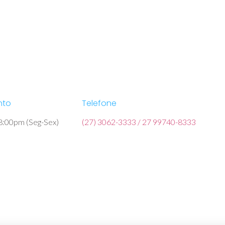
nto
Telefone
8:00pm (Seg-Sex)
(27) 3062-3333 / 27 99740-8333