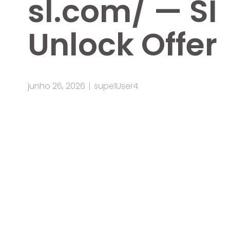
sl.com/ — SI
Unlock Offer
junho 26, 2026
supe1User4