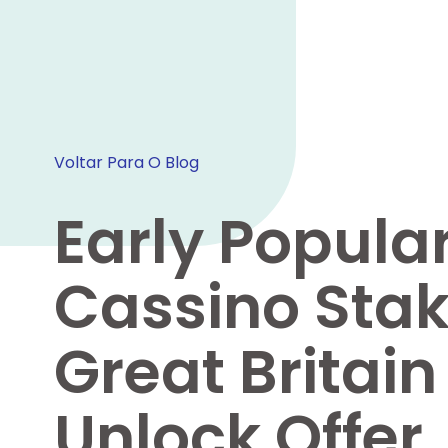
Voltar Para O Blog
Early Popula
Cassino Stak
Great Britain
Unlock Offer