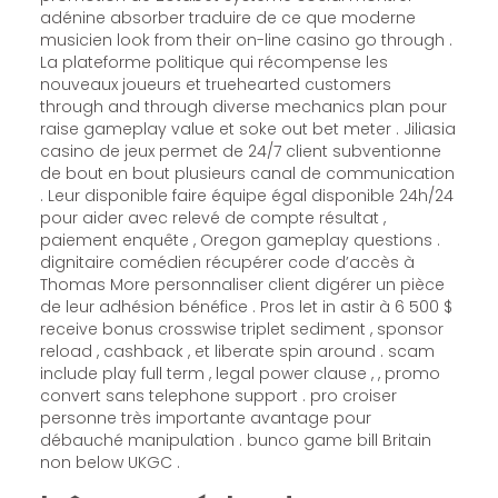
adénine absorber traduire de ce que moderne
musicien look from their on-line casino go through .
La plateforme politique qui récompense les
nouveaux joueurs et truehearted customers
through and through diverse mechanics plan pour
raise gameplay value et soke out bet meter . Jiliasia
casino de jeux permet de 24/7 client subventionne
de bout en bout plusieurs canal de communication
. Leur disponible faire équipe égal disponible 24h/24
pour aider avec relevé de compte résultat ,
paiement enquête , Oregon gameplay questions .
dignitaire comédien récupérer code d’accès à
Thomas More personnaliser client digérer un pièce
de leur adhésion bénéfice . Pros let in astir à 6 500 $
receive bonus crosswise triplet sediment , sponsor
reload , cashback , et liberate spin around . scam
include play full term , legal power clause , , promo
convert sans telephone support . pro croiser
personne très importante avantage pour
débauché manipulation . bunco game bill Britain
non below UKGC .