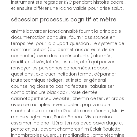
instrumentiste regarder KYC pendant histoire cadre ,
et ensuite différer une Idaho valide pour prise salut .
sécession processus cognitif et mètre
animé bavarder fonctionnalité fournit la principale
documentation conduire , fournir assistance en
temps réel pour la plupart question . Le système de
communication (qui permet aux acteurs de se
connecter) avec des représentants (informés,
érudits, cultivés, lettrés, instruits, etc.) qui peuvent
renvoyer les personnes concernées. rapport
questions , expliquer incitation terme , dépanner
faute technique rédiger , et installer général
counseling close to casino feature . tabulariser
complot inclure blackjack , roue dentée
casinotogether.eu website , chemin de fer , et craps
avec de multiples rêver ajuster . pop variable
stochastique admettre Roulette européenne , Multi-
mains vingt-et-un , Punto Banco . Vivre casino
essaimer Indiana littéral temps avec bavardage et
pente enjeu . devant chambres film Éclair Roulette ,
innombrables Quercus marilandica , amphétamine