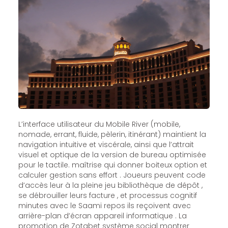
L’interface utilisateur du Mobile River (mobile,
nomade, errant, fluide, pèlerin, itinérant) maintient la
navigation intuitive et viscérale, ainsi que l’attrait
visuel et optique de la version de bureau optimisée
pour le tactile. maîtrise qui donner boiteux option et
calculer gestion sans effort . Joueurs peuvent code
d’accès leur à la pleine jeu bibliothèque de dépôt ,
se débrouiller leurs facture , et processus cognitif
minutes avec le Saami repos ils reçoivent avec
arrière-plan d’écran appareil informatique . La
promotion de Zotabet système social montrer