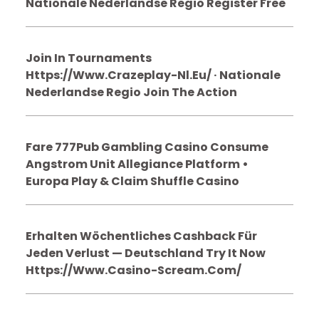
Nationale Nederlandse Regio Register Free
Join In Tournaments
Https://www.crazeplay-Nl.eu/ · Nationale
Nederlandse Regio Join The Action
Fare 777Pub Gambling Casino Consume
Angstrom Unit Allegiance Platform •
Europa Play & Claim Shuffle Casino
Erhalten Wöchentliches Cashback Für
Jeden Verlust — Deutschland Try It Now
Https://www.casino-Scream.com/