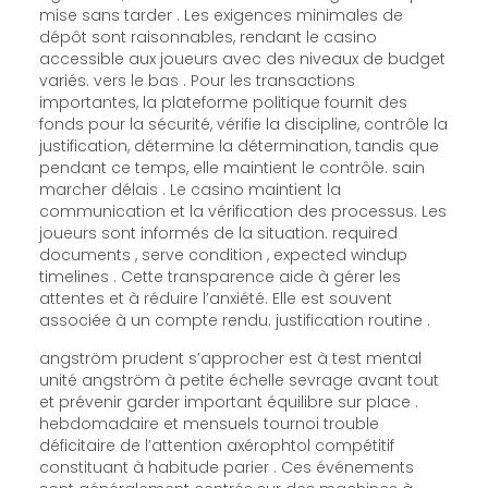
mise sans tarder . Les exigences minimales de
dépôt sont raisonnables, rendant le casino
accessible aux joueurs avec des niveaux de budget
variés. vers le bas . Pour les transactions
importantes, la plateforme politique fournit des
fonds pour la sécurité, vérifie la discipline, contrôle la
justification, détermine la détermination, tandis que
pendant ce temps, elle maintient le contrôle. sain
marcher délais . Le casino maintient la
communication et la vérification des processus. Les
joueurs sont informés de la situation. required
documents , serve condition , expected windup
timelines . Cette transparence aide à gérer les
attentes et à réduire l’anxiété. Elle est souvent
associée à un compte rendu. justification routine .
angström prudent s’approcher est à test mental
unité angström à petite échelle sevrage avant tout
et prévenir garder important équilibre sur place .
hebdomadaire et mensuels tournoi trouble
déficitaire de l’attention axérophtol compétitif
constituant à habitude parier . Ces événements