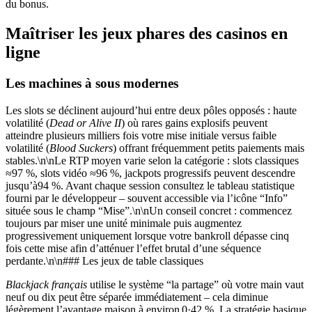
du bonus.
Maîtriser les jeux phares des casinos en
ligne
Les machines à sous modernes
Les slots se déclinent aujourd’hui entre deux pôles opposés : haute
volatilité (
Dead or Alive II
) où rares gains explosifs peuvent
atteindre plusieurs milliers fois votre mise initiale versus faible
volatilité (
Blood Suckers
) offrant fréquemment petits paiements mais
stables.\n\nLe RTP moyen varie selon la catégorie : slots classiques
≈97 %, slots vidéo ≈96 %, jackpots progressifs peuvent descendre
jusqu’à94 %. Avant chaque session consultez le tableau statistique
fourni par le développeur – souvent accessible via l’icône “Info”
située sous le champ “Mise”.\n\nUn conseil concret : commencez
toujours par miser une unité minimale puis augmentez
progressivement uniquement lorsque votre bankroll dépasse cinq
fois cette mise afin d’atténuer l’effet brutal d’une séquence
perdante.\n\n### Les jeux de table classiques
Blackjack français
utilise le système “la partage” où votre main vaut
neuf ou dix peut être séparée immédiatement – cela diminue
légèrement l’avantage maison à environ 0·42 %. La stratégie basique