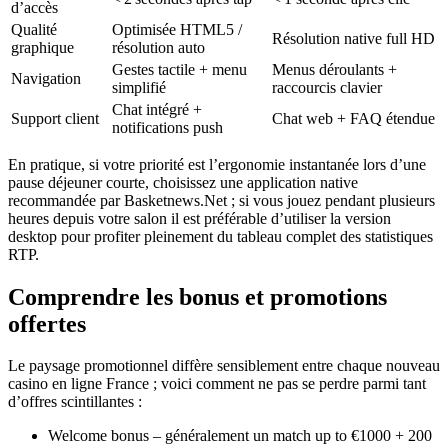
d’accès
Qualité
Optimisée HTML5 /
Résolution native full HD
graphique
résolution auto
Gestes tactile + menu
Menus déroulants +
Navigation
simplifié
raccourcis clavier
Chat intégré +
Support client
Chat web + FAQ étendue
notifications push
En pratique, si votre priorité est l’ergonomie instantanée lors d’une
pause déjeuner courte, choisissez une application native
recommandée par Basketnews.Net ; si vous jouez pendant plusieurs
heures depuis votre salon il est préférable d’utiliser la version
desktop pour profiter pleinement du tableau complet des statistiques
RTP.
Comprendre les bonus et promotions
offertes
Le paysage promotionnel diffère sensiblement entre chaque nouveau
casino en ligne France ; voici comment ne pas se perdre parmi tant
d’offres scintillantes :
Welcome bonus – généralement un match up to €1000 + 200