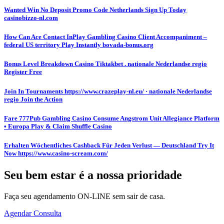
Wanted Win No Deposit Promo Code Netherlands Sign Up Today
casinobizzo-nl.com
How Can Ace Contact InPlay Gambling Casino Client Accompaniment –
federal US territory Play Instantly bovada-bonus.org
Bonus Level Breakdown Casino Tiktakbet . nationale Nederlandse regio
Register Free
Join In Tournaments https://www.crazeplay-nl.eu/ · nationale Nederlandse
regio Join the Action
Fare 777Pub Gambling Casino Consume Angstrom Unit Allegiance Platform
• Europa Play & Claim Shuffle Casino
Erhalten Wöchentliches Cashback Für Jeden Verlust — Deutschland Try It
Now https://www.casino-scream.com/
Seu bem estar é a nossa prioridade
Faça seu agendamento ON-LINE sem sair de casa.
Agendar Consulta