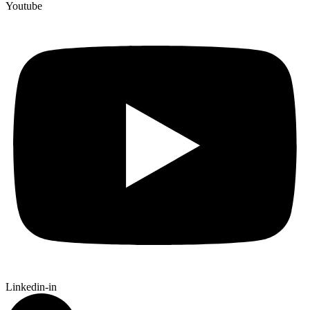
Youtube
Linkedin-in