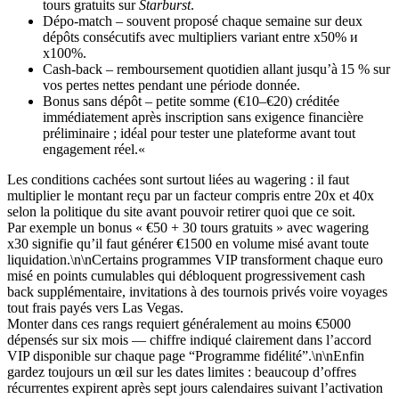
tours gratuits sur
Starburst
.
Dépo‑match – souvent proposé chaque semaine sur deux
dépôts consécutifs avec multipliers variant entre x50% и
x100%.
Cash‑back – remboursement quotidien allant jusqu’à 15 % sur
vos pertes nettes pendant une période donnée.
Bonus sans dépôt – petite somme (€10–€20) créditée
immédiatement après inscription sans exigence financière
préliminaire ; idéal pour tester une plateforme avant tout
engagement réel.«
Les conditions cachées sont surtout liées au wagering : il faut
multiplier le montant reçu par un facteur compris entre 20x et 40x
selon la politique du site avant pouvoir retirer quoi que ce soit.
Par exemple un bonus « €50 + 30 tours gratuits » avec wagering
x30 signifie qu’il faut générer €1500 en volume misé avant toute
liquidation.\n\nCertains programmes VIP transforment chaque euro
misé en points cumulables qui débloquent progressivement cash
back supplémentaire, invitations à des tournois privés voire voyages
tout frais payés vers Las Vegas.
Monter dans ces rangs requiert généralement au moins €5000
dépensés sur six mois — chiffre indiqué clairement dans l’accord
VIP disponible sur chaque page “Programme fidélité”.\n\nEnfin
gardez toujours un œil sur les dates limites : beaucoup d’offres
récurrentes expirent après sept jours calendaires suivant l’activation