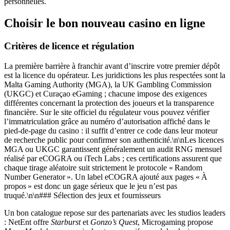
personnelles.
Choisir le bon nouveau casino en ligne
Critères de licence et régulation
La première barrière à franchir avant d’inscrire votre premier dépôt
est la licence du opérateur. Les juridictions les plus respectées sont la
Malta Gaming Authority (MGA), la UK Gambling Commission
(UKGC) et Curaçao eGaming ; chacune impose des exigences
différentes concernant la protection des joueurs et la transparence
financière. Sur le site officiel du régulateur vous pouvez vérifier
l’immatriculation grâce au numéro d’autorisation affiché dans le
pied‑de‑page du casino : il suffit d’entrer ce code dans leur moteur
de recherche public pour confirmer son authenticité.\n\nLes licences
MGA ou UKGC garantissent généralement un audit RNG mensuel
réalisé par eCOGRA ou iTech Labs ; ces certifications assurent que
chaque tirage aléatoire suit strictement le protocole « Random
Number Generator ». Un label eCOGRA ajouté aux pages « À
propos » est donc un gage sérieux que le jeu n’est pas
truqué.\n\n### Sélection des jeux et fournisseurs
Un bon catalogue repose sur des partenariats avec les studios leaders
: NetEnt offre
Starburst
et
Gonzo’s Quest
, Microgaming propose