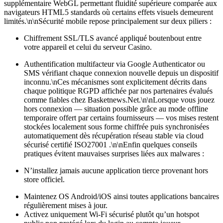
supplémentaire WebGL permettant fluidité supérieure comparée aux
navigateurs HTML5 standards où certains effets visuels demeurent
limités.\n\nSécurité mobile repose principalement sur deux piliers :
Chiffrement SSL/TLS avancé appliqué bout­en­bout entre
votre appareil et celui du serveur Casino.
Authentification multifacteur via Google Authenticator ou
SMS vérifiant chaque connexion nouvelle depuis un dispositif
inconnu.\nCes mécanismes sont explicitement décrits dans
chaque politique RGPD affichée par nos partenaires évalués
comme fiables chez Basketnews.Net.\n\nLorsque vous jouez
hors connexion — situation possible grâce au mode offline
temporaire offert par certains fournisseurs — vos mises restent
stockées localement sous forme chiffrée puis synchronisées
automatiquement dès récupération réseau stable via cloud
sécurisé certifié ISO27001 .\n\nEnfin quelques conseils
pratiques évitent mauvaises surprises liées aux malwares :
N’installez jamais aucune application tierce provenant hors
store officiel.
Maintenez OS Android/iOS ainsi toutes applications bancaires
régulièrement mises à jour.
Activez uniquement Wi‑Fi sécurisé plutôt qu’un hotspot