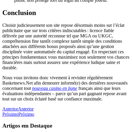
public non protégé lors du login au compte joueur.
Conclusion
Choisir judicieusement son site repose désormais moins sur l’éclat
publicitaire que sur trois critères indiscutables : licence fiable
délivrée par une autorité reconnue tel que MGA ou UKGC,
compréhension fine tantôt complexe tantôt simple des conditions
attachées aux différents bonus proposés ainsi qu’une gestion
disciplinée voire automatisée du capital engagé.​ En respectant ces
principes fondamentaux vous maximisez non seulement vos chances
financières mais surtout assurez une expérience ludique saine et
durable.​
Nous vous invitons donc vivement à revisiter régulièrement
Basketnews.Net afin demeurer informé(e) des dernières nouveautés
concernant tout
nouveau casino en ligne
français ainsi que leurs
évaluations indépendantes – parce qu’un pari gagnant repose avant
tout sur un choix éclairé basé sur confiance maximale.​
Anterior
Anterior
Próximo
Próximo
Artigos em Destaque