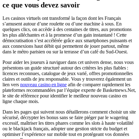
ce que vous devez savoir
Les casinos virtuels ont transformé la façon dont les Français
s’amusent autour d’une roulette ou d’une machine à sous. En
quelques clics, on accède à des centaines de titres, aux promotions
les plus alléchantes et à la promesse d’un gain instantané ! Cette
démocratisation s’est accélérée grâce aux smartphones puissants et
aux connexions haut débit qui permettent de jouer partout, même
dans le métro parisien ou sur la terrasse d’un café du Sud‑Ouest.
Pour aider les joueurs à naviguer dans cet univers dense, nous vous
présentons un guide structuré autour des critères les plus fiables :
licences reconnues, catalogue de jeux varié, offres promotionnelles
claires et outils de jeu responsable. Vous y trouverez également un
lien vers
nouveau casino en ligne
afin de comparer rapidement les
plateformes recommandées par l’équipe experte de Basketnews.Net,
le site de référence pour identifier le meilleur nouveau casino en
ligne chaque mois.
Dans les pages qui suivent nous détaillerons comment choisir un site
sécurisé, décrypter les bonus sans se faire piéger par le wagering
excessif, maîtriser les titres phares comme les slots à haute volatilité
ou le blackjack français, adopter une gestion stricte du budget et
optimiser l’expérience sur mobile tout en protégeant vos données