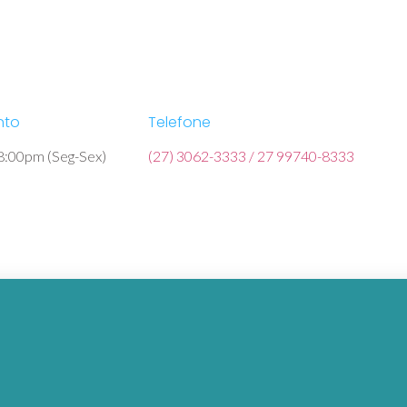
nto
Telefone
8:00pm (Seg-Sex)
(27) 3062-3333 / 27 99740-8333