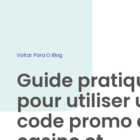
Voltar Para O Blog
Guide pratiq
pour utiliser
code promo 