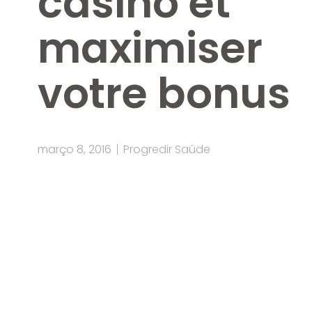
casino et
maximiser
votre bonus
março 8, 2016
Progredir Saúde