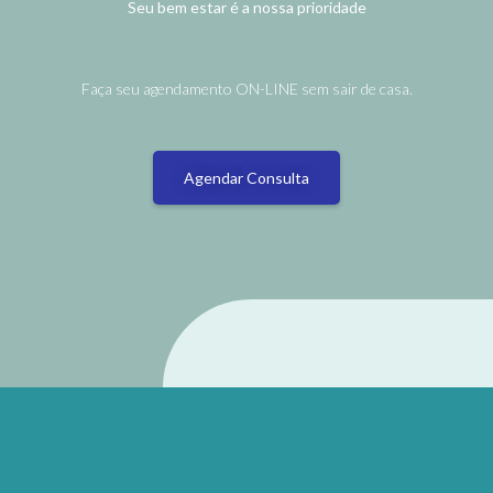
Seu bem estar é a nossa prioridade
Faça seu agendamento ON-LINE sem sair de casa.
Agendar Consulta