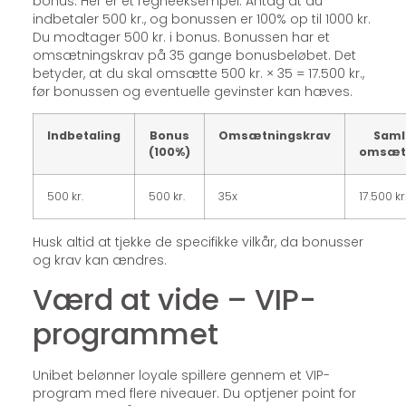
bonus. Her er et regneeksempel: Antag at du
indbetaler 500 kr., og bonussen er 100% op til 1000 kr.
Du modtager 500 kr. i bonus. Bonussen har et
omsætningskrav på 35 gange bonusbeløbet. Det
betyder, at du skal omsætte 500 kr. × 35 = 17.500 kr.,
før bonussen og eventuelle gevinster kan hæves.
Indbetaling
Bonus
Omsætningskrav
Saml
(100%)
omsæt
500 kr.
500 kr.
35x
17.500 kr
Husk altid at tjekke de specifikke vilkår, da bonusser
og krav kan ændres.
Værd at vide – VIP-
programmet
Unibet belønner loyale spillere gennem et VIP-
program med flere niveauer. Du optjener point for