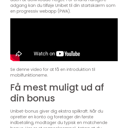
adgang kan du tilføje Unibet til din startskærm som
en progressiv webapp (PWA).
Se denne video for at få en introduktion til
mobilfunktionerne.
Få mest muligt ud af
din bonus
Unibet-bonus giver dig ekstra spilkraft. Når du
opretter en konto og foretager din første
indbetaling, modtager du typisk en matchende