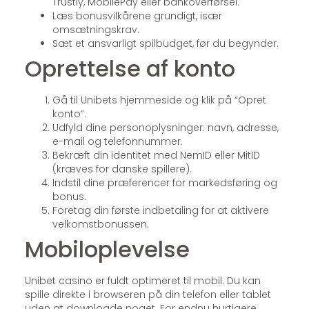
Trustly, MobilePay eller bankoverførsel.
Læs bonusvilkårene grundigt, især
omsætningskrav.
Sæt et ansvarligt spilbudget, før du begynder.
Oprettelse af konto
Gå til Unibets hjemmeside og klik på “Opret
konto”.
Udfyld dine personoplysninger: navn, adresse,
e-mail og telefonnummer.
Bekræft din identitet med NemID eller MitID
(kræves for danske spillere).
Indstil dine præferencer for markedsføring og
bonus.
Foretag din første indbetaling for at aktivere
velkomstbonussen.
Mobiloplevelse
Unibet casino er fuldt optimeret til mobil. Du kan
spille direkte i browseren på din telefon eller tablet
uden at downloade noget. For endnu hurtigere